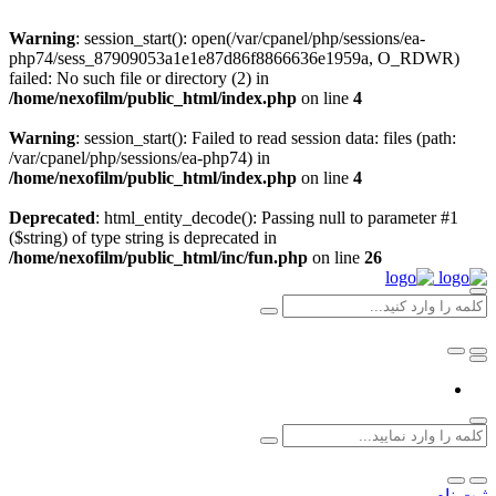
Warning
: session_start(): open(/var/cpanel/php/sessions/ea-
php74/sess_87909053a1e1e87d86f8866636e1959a, O_RDWR)
failed: No such file or directory (2) in
/home/nexofilm/public_html/index.php
on line
4
Warning
: session_start(): Failed to read session data: files (path:
/var/cpanel/php/sessions/ea-php74) in
/home/nexofilm/public_html/index.php
on line
4
Deprecated
: html_entity_decode(): Passing null to parameter #1
($string) of type string is deprecated in
/home/nexofilm/public_html/inc/fun.php
on line
26
ثبت نام