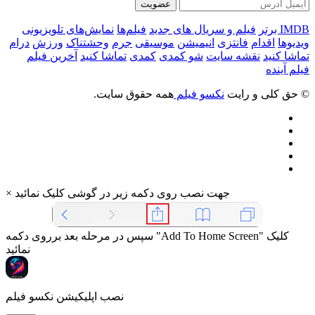
عضویت
IMDB برتر
فیلم و سریال های جدید
فیلم‌ها
نمایش‌های تلویزیونی
ویدیوها
اقدام
فانتزی
انیمیشن
موسیقی
جرم
وحشتناک
ورزش
درام
تماشا کنید
نقشه سایت
شو کمدی
کمدی
تماشا کنید
آخرین فیلم
فیلم آینده
© حق کلی و رایت
نکسو فیلم
همه حقوق سایت.
جهت نصب روی دکمه زیر در گوشی کلیک نمائید
×
سپس در مرحله بعد برروی دکمه "Add To Home Screen" کلیک
نمائید
نصب اپلیکیشن نکسو فیلم