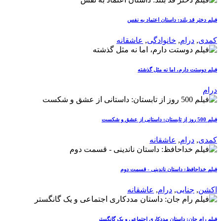
فیلم دختر قد بلند: داستان اعتماد به نفس
کمدی
,
درام
,
خانوادگی
,
عاشقانه
فیلم دوستت دارم، اما نه مثل گذشته
درام
فیلم 500 روز از تابستان: داستانی از عشق و شکست
کمدی
,
درام
,
عاشقانه
فیلم خداحافظ: داستان ناندینی - قسمت دوم
اکشن
,
جنایی
,
درام
,
عاشقانه
فیلم رام جان: داستان مددکاری اجتماعی و یک گانگستر