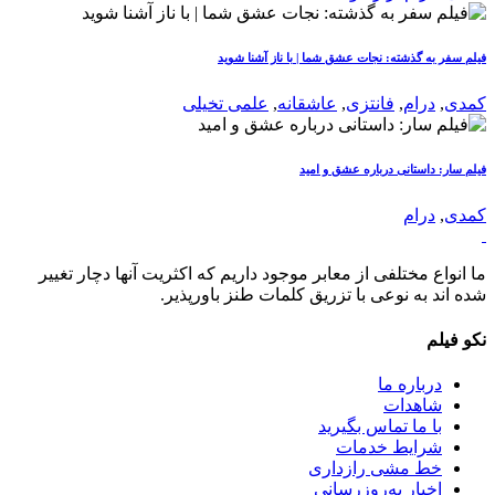
فیلم سفر به گذشته: نجات عشق شما | با ناز آشنا شوید
کمدی
,
درام
,
فانتزی
,
عاشقانه
,
علمی تخیلی
فیلم سار: داستانی درباره عشق و امید
کمدی
,
درام
ما انواع مختلفی از معابر موجود داریم که اکثریت آنها دچار تغییر
شده اند به نوعی با تزریق کلمات طنز باورپذیر.
نکو فیلم
درباره ما
شاهدات
با ما تماس بگیرید
شرایط خدمات
خط مشی رازداری
اخبار به‌روزرسانی