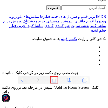
عضویت
IMDB برتر
فیلم و سریال های جدید
فیلم‌ها
نمایش‌های تلویزیونی
ویدیوها
اقدام
فانتزی
انیمیشن
موسیقی
جرم
وحشتناک
ورزش
درام
تماشا کنید
نقشه سایت
شو کمدی
کمدی
تماشا کنید
آخرین فیلم
فیلم آینده
© حق کلی و رایت
نکسو فیلم
همه حقوق سایت.
جهت نصب روی دکمه زیر در گوشی کلیک نمائید
×
سپس در مرحله بعد برروی دکمه "Add To Home Screen" کلیک
نمائید