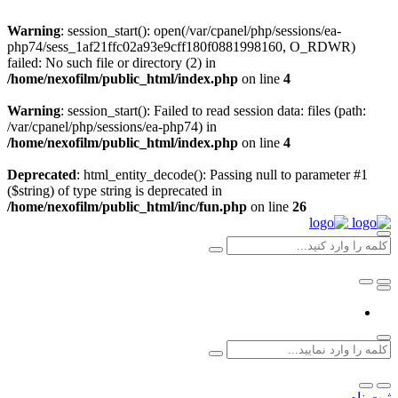
Warning
: session_start(): open(/var/cpanel/php/sessions/ea-
php74/sess_1af21ffc02a93e9cff180f0881998160, O_RDWR)
failed: No such file or directory (2) in
/home/nexofilm/public_html/index.php
on line
4
Warning
: session_start(): Failed to read session data: files (path:
/var/cpanel/php/sessions/ea-php74) in
/home/nexofilm/public_html/index.php
on line
4
Deprecated
: html_entity_decode(): Passing null to parameter #1
($string) of type string is deprecated in
/home/nexofilm/public_html/inc/fun.php
on line
26
ثبت نام