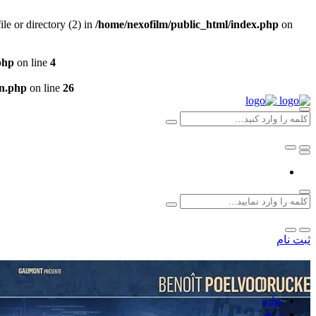
e or directory (2) in
/home/nexofilm/public_html/index.php
on
php
on line
4
un.php
on line
26
ثبت نام
خانه
درام