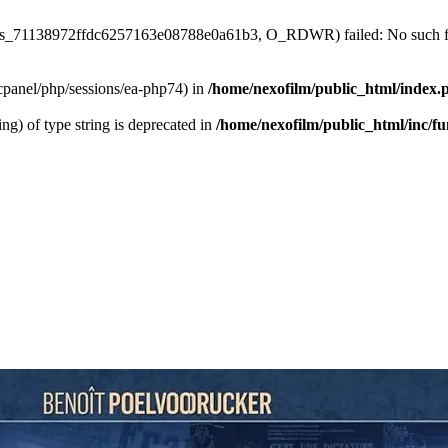
/sess_71138972ffdc6257163e08788e0a61b3, O_RDWR) failed: No such fil
ar/cpanel/php/sessions/ea-php74) in
/home/nexofilm/public_html/index.
ing) of type string is deprecated in
/home/nexofilm/public_html/inc/f