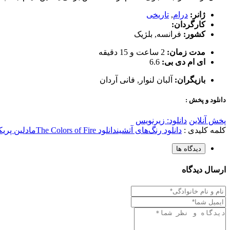
ژانر:
درام
,
تاریخی
کارگردان:
کشور:
فرانسه
,
بلژیک
مدت زمان:
2 ساعت و 15 دقیقه
ای ام دی بی:
6.6
بازیگران:
آلبان لنوار
,
فانی آردان
دانلود و پخش :
پخش آنلاین
دانلود: زیرنویس
کلمه کلیدی :
دانلود رنگ‌های آتشین
دانلود The Colors of Fire
مادلین پریک
دیدگاه ها
ارسال دیدگاه