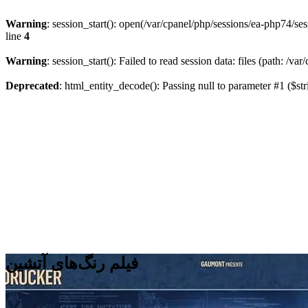
Warning
: session_start(): open(/var/cpanel/php/sessions/ea-php74
line
4
Warning
: session_start(): Failed to read session data: files (path: /v
Deprecated
: html_entity_decode(): Passing null to parameter #1 ($str
فیلم رنگ‌های آتشین