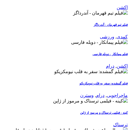
اکشن
فیلم تیم قهرمان - آندرداگز
کمدی
,
ورزشی
فیلم پیمانکار - دوبله فارسی
اکشن
,
درام
فیلم گمشده: سفر به قلب نیومکزیکو
ماجراجویی
,
درام
,
وسترن
کینه - فیلمی ترسناک و مرموز از ژاپن
ترسناک