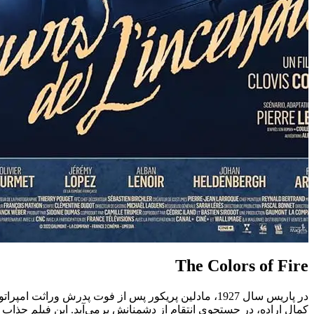
The Colors of Fire
در پاریس سال 1927، مادلین پریکور پس از فوت پدرش و
کمال اراده، در جستجوی انتقام از دشمنانش بر‌می‌آید. این فیلم جذاب با عنوان لاتین The Colors of Fire داستانی پر از هیجان و 