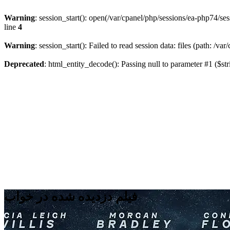
Warning
: session_start(): open(/var/cpanel/php/sessions/ea-php74
line
4
Warning
: session_start(): Failed to read session data: files (path: /v
Deprecated
: html_entity_decode(): Passing null to parameter #1 ($str
فیلم دزدیده شده در خواب