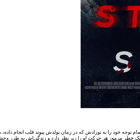
واب (Stolen in Her Sleep)، مادر جدید هالی تمام توجه خود را به نوزادش که در زمان تولدش 
یک خطر مرموز هر حرکت او را زیر نظر دارد و زندگی‌اش به طرز وحشتن