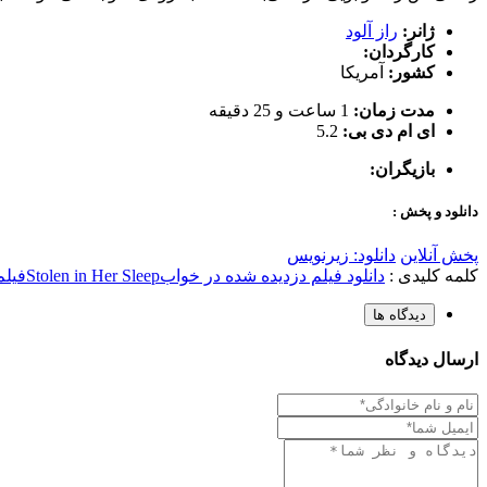
ژانر:
راز آلود
کارگردان:
کشور:
آمریکا
مدت زمان:
1 ساعت و 25 دقیقه
ای ام دی بی:
5.2
بازیگران:
دانلود و پخش :
پخش آنلاین
دانلود: زیرنویس
کلمه کلیدی :
دانلود فیلم دزدیده شده در خواب
Stolen in Her Sleep
فیلم
دیدگاه ها
ارسال دیدگاه