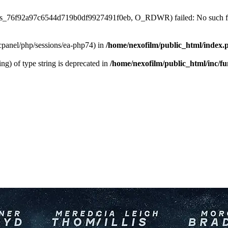
/sess_76f92a97c6544d719b0df9927491f0eb, O_RDWR) failed: No such fil
ar/cpanel/php/sessions/ea-php74) in
/home/nexofilm/public_html/index.
ing) of type string is deprecated in
/home/nexofilm/public_html/inc/f