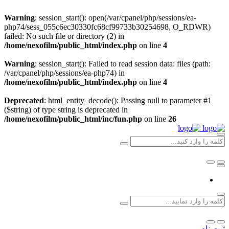
Warning
: session_start(): open(/var/cpanel/php/sessions/ea-
php74/sess_055c6ec30330fc68cf99733b30254698, O_RDWR)
failed: No such file or directory (2) in
/home/nexofilm/public_html/index.php
on line
4
Warning
: session_start(): Failed to read session data: files (path:
/var/cpanel/php/sessions/ea-php74) in
/home/nexofilm/public_html/index.php
on line
4
Deprecated
: html_entity_decode(): Passing null to parameter #1
($string) of type string is deprecated in
/home/nexofilm/public_html/inc/fun.php
on line
26
ثبت نام