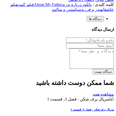
کلمه کلیدی :
دانلود درباره پدرم
About My Father
فیلم کمدی
فیلم
عاشقانه
پدر و فرزند
سباستین و سالوو
دیدگاه ها
ارسال دیدگاه
دیدگاه پست
شما ممکن دوست داشته باشید
مشاهده همه
سریال برف شکن - فصل 3، قسمت 1