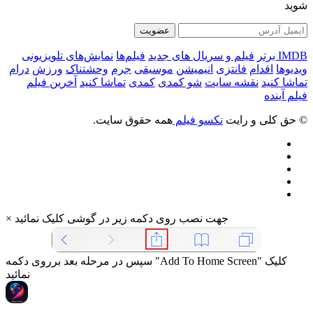
شوید
عضویت
IMDB برتر
فیلم و سریال های جدید
فیلم‌ها
نمایش‌های تلویزیونی
ویدیوها
اقدام
فانتزی
انیمیشن
موسیقی
جرم
وحشتناک
ورزش
درام
تماشا کنید
نقشه سایت
شو کمدی
کمدی
تماشا کنید
آخرین فیلم
فیلم آینده
© حق کلی و رایت
نکسو فیلم
همه حقوق سایت.
جهت نصب روی دکمه زیر در گوشی کلیک نمائید
×
سپس در مرحله بعد برروی دکمه "Add To Home Screen" کلیک
نمائید