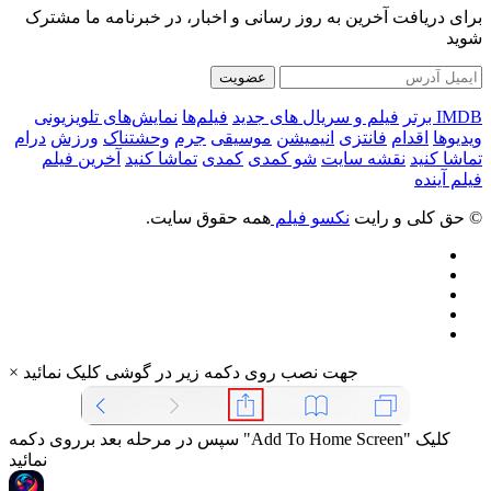
برای دریافت آخرین به روز رسانی و اخبار، در خبرنامه ما مشترک
شوید
عضویت
IMDB برتر
فیلم و سریال های جدید
فیلم‌ها
نمایش‌های تلویزیونی
ویدیوها
اقدام
فانتزی
انیمیشن
موسیقی
جرم
وحشتناک
ورزش
درام
تماشا کنید
نقشه سایت
شو کمدی
کمدی
تماشا کنید
آخرین فیلم
فیلم آینده
© حق کلی و رایت
نکسو فیلم
همه حقوق سایت.
جهت نصب روی دکمه زیر در گوشی کلیک نمائید
×
سپس در مرحله بعد برروی دکمه "Add To Home Screen" کلیک
نمائید