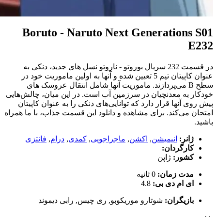
Boruto - Naruto Next Generations S01
E232
در قسمت 232 سریال بوروتو - ناروتو نسل های جدید، دنکی به
عنوان کاپیتان تیم 5 تعیین شده و آنها به اولین ماموریت خود در
سطح B می‌پردازند. ماموریت آنها شامل انتقال عروسک های
خودکار به معدنچیان در سرزمین آب است. در این میان، چالش‌هایی
پیش روی آنها قرار دارد که توانایی‌های دنکی را به عنوان کاپیتان
امتحان می‌کند. برای مشاهده و دانلود این قسمت جذاب، با ما همراه
باشید.
ژانر:
انیمیشن
,
اکشن
,
ماجراجویی
,
کمدی
,
درام
,
فانتزی
کارگردان:
کشور:
ژاپن
مدت زمان:
0 ثانیه
ای ام دی بی:
4.8
بازیگران:
شوتارو موریکوبو
,
ری چیس
,
رابی دیموند