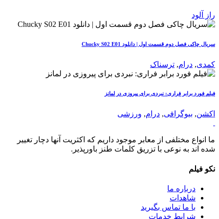
راز آلود
سریال چاکی فصل دوم قسمت اول | دانلود Chucky S02 E01
کمدی
,
درام
,
ترسناک
فیلم فورد برابر فراری: نبردی برای پیروزی در لمانز
اکشن
,
بیوگرافی
,
درام
,
ورزشی
ما انواع مختلفی از معابر موجود داریم که اکثریت آنها دچار تغییر
شده اند به نوعی با تزریق کلمات طنز باورپذیر.
نکو فیلم
درباره ما
شاهدات
با ما تماس بگیرید
شرایط خدمات