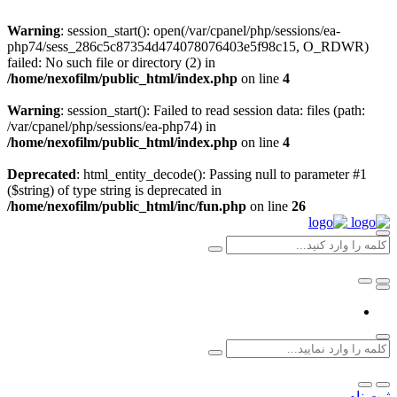
Warning
: session_start(): open(/var/cpanel/php/sessions/ea-
php74/sess_286c5c87354d474078076403e5f98c15, O_RDWR)
failed: No such file or directory (2) in
/home/nexofilm/public_html/index.php
on line
4
Warning
: session_start(): Failed to read session data: files (path:
/var/cpanel/php/sessions/ea-php74) in
/home/nexofilm/public_html/index.php
on line
4
Deprecated
: html_entity_decode(): Passing null to parameter #1
($string) of type string is deprecated in
/home/nexofilm/public_html/inc/fun.php
on line
26
ثبت نام