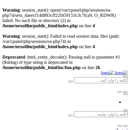
Warning
: session_start(): open(/var/cpanel/php/sessions/ea-
php74/sess_daeecf14d883cff22f459153c3c7fca9, O_RDWR)
failed: No such file or directory (2) in
/home/nexofilm/public_html/index.php
on line
4
Warning
: session_start(): Failed to read session data: files (path:
/var/cpanel/php/sessions/ea-php74) in
/home/nexofilm/public_html/index.php
on line
4
Deprecated
: html_entity_decode(): Passing null to parameter #1
($string) of type string is deprecated in
/home/nexofilm/public_html/inc/fun.php
on line
26
ثبت نام