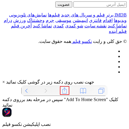
عضویت
IMDB برتر
فیلم و سریال های جدید
فیلم‌ها
نمایش‌های تلویزیونی
ویدیوها
اقدام
فانتزی
انیمیشن
موسیقی
جرم
وحشتناک
ورزش
درام
تماشا کنید
نقشه سایت
شو کمدی
کمدی
تماشا کنید
آخرین فیلم
فیلم آینده
© حق کلی و رایت
نکسو فیلم
همه حقوق سایت.
جهت نصب روی دکمه زیر در گوشی کلیک نمائید
×
سپس در مرحله بعد برروی دکمه "Add To Home Screen" کلیک
نمائید
نصب اپلیکیشن نکسو فیلم