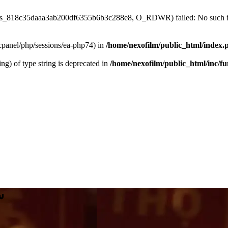
/sess_818c35daaa3ab200df6355b6b3c288e8, O_RDWR) failed: No such fil
ar/cpanel/php/sessions/ea-php74) in
/home/nexofilm/public_html/index.
ing) of type string is deprecated in
/home/nexofilm/public_html/inc/f
سر