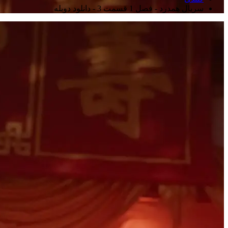
سریال همدرد - فصل 1 قسمت 3 - دانلود دوبله