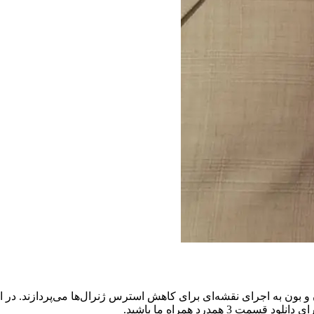
از سریال همدرد (The Sympathizer S01 E03)، کاپیتان و بون به اجرای نقشه‌ای برای کاهش استرس ژنر
مدرد همراه ما باشید.