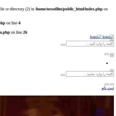
e or directory (2) in
/home/nexofilm/public_html/index.php
on
php
on line
4
un.php
on line
26
ثبت نام
خانه
کمدی