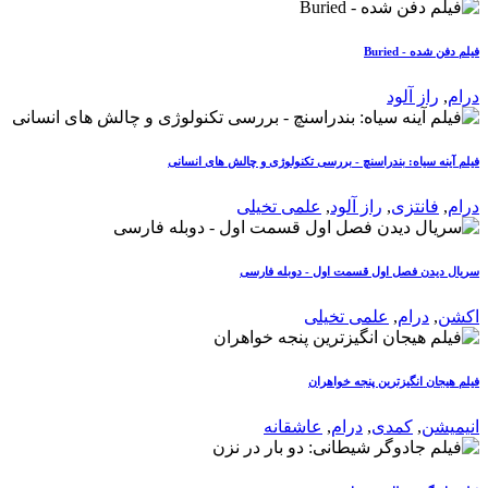
فیلم دفن شده - Buried
درام
,
راز آلود
فیلم آینه سیاه: بندراسنچ - بررسی تکنولوژی و چالش های انسانی
درام
,
فانتزی
,
راز آلود
,
علمی تخیلی
سریال دیدن فصل اول قسمت اول - دوبله فارسی
اکشن
,
درام
,
علمی تخیلی
فیلم هیجان انگیزترین پنجه خواهران
انیمیشن
,
کمدی
,
درام
,
عاشقانه