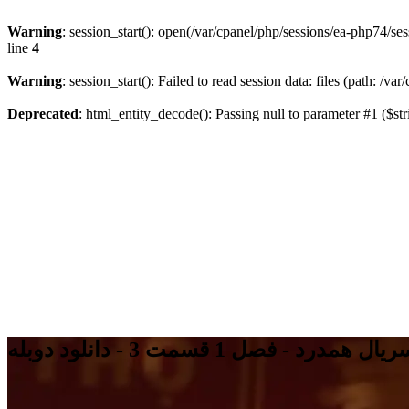
Warning
: session_start(): open(/var/cpanel/php/sessions/ea-php74
line
4
Warning
: session_start(): Failed to read session data: files (path: /v
Deprecated
: html_entity_decode(): Passing null to parameter #1 ($str
یال همدرد - فصل 1 قسمت 3 - دانلود دوبله