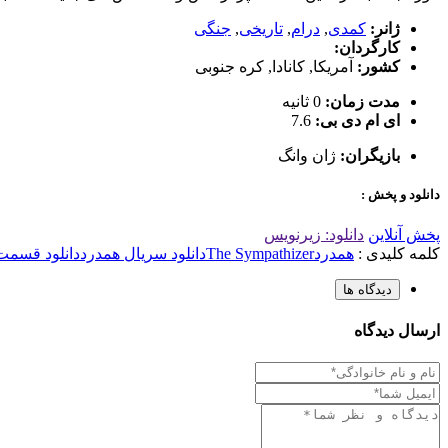
ژانر:
کمدی
,
درام
,
تاریخی
,
جنگی
کارگردان:
کشور:
آمریکا
,
کانادا
,
کره جنوبی
مدت زمان:
0 ثانیه
ای ام دی بی:
7.6
بازیگران:
ژان وانگ
دانلود و پخش :
پخش آنلاین
دانلود: زیرنویس
کلمه کلیدی :
همدرد
The Sympathizer
دانلود سریال همدرد
دانلود قسمت 3 همد
دیدگاه ها
ارسال دیدگاه