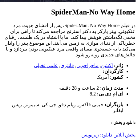
SpiderMan-No Way Home
در فیلم Spider-Man: No Way Home، پس از افشای هویت مرد
عنکبوتی، پیتر پارکر به دکتر استرنج مراجعه می‌کند تا راهی برای
مخفی نگه‌داشتن هویتش پیدا کند. اما با اشتباه در یک طلسم، رقبای
خطرناکی از دنیای موازی به زمین می‌آیند. این موضوع پیتر را وادار
می‌کند تا به جستجوی معنای واقعی مرد عنکبوتی بودن بپردازد و با
چالش‌های جدیدی روبه‌رو شود.
ژانر:
اکشن
,
ماجراجویی
,
فانتزی
,
علمی تخیلی
کارگردان:
کشور:
آمریکا
مدت زمان:
2 ساعت و 28 دقیقه
ای ام دی بی:
8.2
بازیگران:
جیمی فاکس
,
ویلم دفو
,
جی.کی. سیمونز
,
ریس
ایفانز
دانلود و پخش :
پخش آنلاین
دانلود: زیرنویس