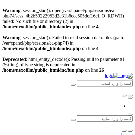
Warning
: session_start(): open(/var/cpanel/php/sessions/ea-
php74/sess_4b2b59222953d2c31b6ecc505def16ef, O_RDWR)
failed: No such file or directory (2) in
/home/nexofilm/public_html/index.php
on line
4
Warning
: session_start(): Failed to read session data: files (path:
/var/cpanel/php/sessions/ea-php74) in
/home/nexofilm/public_html/index.php
on line
4
Deprecated
: html_entity_decode(): Passing null to parameter #1
($string) of type string is deprecated in
/home/nexofilm/public_html/inc/fun.php
on line
26
ثبت نام