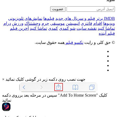
عضویت
IMDB برتر
فیلم و سریال های جدید
فیلم‌ها
نمایش‌های تلویزیونی
ویدیوها
اقدام
فانتزی
انیمیشن
موسیقی
جرم
وحشتناک
ورزش
درام
تماشا کنید
نقشه سایت
شو کمدی
کمدی
تماشا کنید
آخرین فیلم
فیلم آینده
© حق کلی و رایت
نکسو فیلم
همه حقوق سایت.
جهت نصب روی دکمه زیر در گوشی کلیک نمائید
×
سپس در مرحله بعد برروی دکمه "Add To Home Screen" کلیک
نمائید