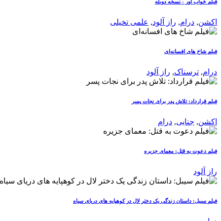
فیلم خواب آور - نسخه دوبله
اکشن
,
درام
,
راز آلود
,
علمی تخیلی
فیلم شاخ های افسانه‌ای
درام
,
ترسناک
,
راز آلود
فیلم قرارداد: تلاش پدر برای نجات پسر
اکشن
,
جنایی
,
درام
فیلم دعوت به قتل: معمای جزیره
راز آلود
فیلم سیبل: داستان زندگی یک دختر لال در کوهپایه های دریای سیاه