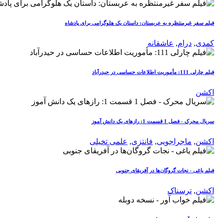
فیلم سفر غیرمنتظره به عربستان: داستان یک هلوگرامی برای پادشاه
کمدی
,
درام
,
عاشقانه
فیلم چارلی 111: مأموریت اطلاعات حساسی در حیدرآباد
اکشن
سریال محرک - فصل 1 قسمت 1: رازهای یک دانش آموز
اکشن
,
ماجراجویی
,
فانتزی
,
علمی تخیلی
فیلم یاغی - نجات گروگان‌ها در آفریقای جنوبی
اکشن
,
ترسناک