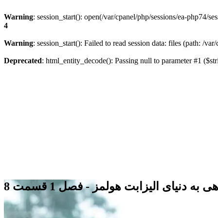
Warning
: session_start(): open(/var/cpanel/php/sessions/ea-php74
4
Warning
: session_start(): Failed to read session data: files (path: /v
Deprecated
: html_entity_decode(): Passing null to parameter #1 ($str
 دنیای الیزابت هولمز - فصل 1 قسمت 8