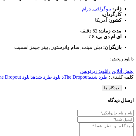
ژانر:
بیوگرافی
,
درام
کارگردان:
کشور:
آمریکا
مدت زمان:
52 دقیقه
ای ام دی بی:
7.8
بازیگران:
دیلن مینت
,
سام واترستون
,
پیتر جیمز اسمیت
دانلود و پخش :
پخش آنلاین
دانلود: زیرنویس
کلمه کلیدی :
طرد شده
The Dropout
دانلود طرد شده
دانلود The Dropout
دیدگاه ها
ارسال دیدگاه