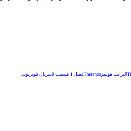
الیزابت هولمز
Theranos
فصل 1 قسمت 8
سریال تلویزیونی