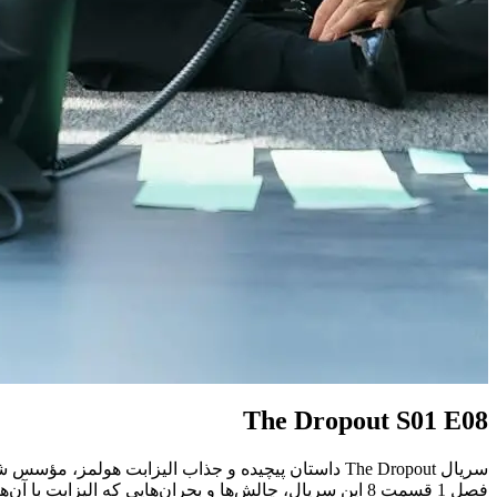
The Dropout S01 E08
فصل 1 قسمت 8 این سریال، چالش‌ها و بحران‌هایی که الیزابت با آن‌ها مواجه است، به تصویر کشیده می‌شود. برای دانلود این قسمت از سریال با ما همراه باشید.