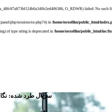
/sess_48fc87a873bf124b0a34ffe2ed406386, O_RDWR) failed: No such file
ar/cpanel/php/sessions/ea-php74) in
/home/nexofilm/public_html/index.
ing) of type string is deprecated in
/home/nexofilm/public_html/inc/f
سریال طرد شده: نگاهی به