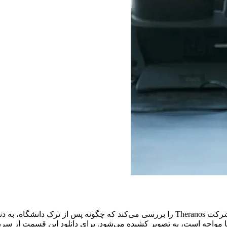
سریال The Dropout داستان پیچیده و جذاب الیزابت هولمز، مؤسس شرکت Theranos را بررسی 