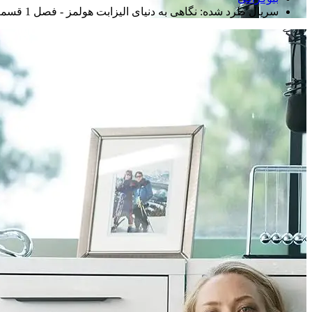
سریال طرد شده: نگاهی به دنیای الیزابت هولمز - فصل 1 قسمت 8