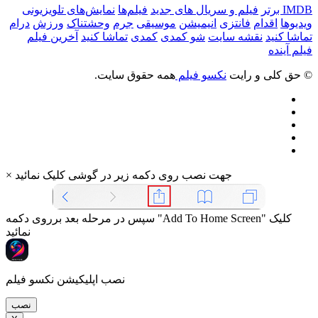
IMDB برتر
فیلم و سریال های جدید
فیلم‌ها
نمایش‌های تلویزیونی
ویدیوها
اقدام
فانتزی
انیمیشن
موسیقی
جرم
وحشتناک
ورزش
درام
تماشا کنید
نقشه سایت
شو کمدی
کمدی
تماشا کنید
آخرین فیلم
فیلم آینده
© حق کلی و رایت
نکسو فیلم
همه حقوق سایت.
جهت نصب روی دکمه زیر در گوشی کلیک نمائید
×
سپس در مرحله بعد برروی دکمه "Add To Home Screen" کلیک
نمائید
نصب اپلیکیشن نکسو فیلم
نصب