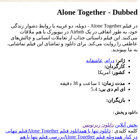
Alone Together - Dubbed
در فیلم Alone Together - دوبله، دو غریبه با روابط دشوار زندگی
خود، به طور اتفاقی در یک Airbnb در نیویورک با هم ملاقات
می‌کنند. این فیلم داستانی جذاب از تعاملات انسانی و چالش‌های
عاطفی را روایت می‌کند. برای دانلود و تماشای این فیلم تماشایی،
به ما بپیوندید.
ژانر:
درام
,
عاشقانه
کارگردان:
کشور:
آمریکا
مدت زمان:
1 ساعت و 38 دقیقه
ای ام دی بی:
5.4
بازیگران:
دانلود و پخش :
پخش آنلاین
دانلود: زیرنویس
کلمه کلیدی :
دانلود تنها با هم
دانلود فیلم Alone Together
فیلم تنهایی
در کنار هم
دوبله فیلم Alone Together
بررسی فیلم تنها با هم