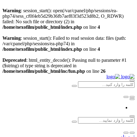
Warning
: session_start(): open(/var/cpanel/php/sessions/ea-
php74/sess_cf0f4eb5d29b36fb7aef83f3d523d8b2, O_RDWR)
failed: No such file or directory (2) in
/home/nexofilm/public_html/index.php
on line
4
Warning
: session_start(): Failed to read session data: files (path:
/var/cpanel/php/sessions/ea-php74) in
/home/nexofilm/public_html/index.php
on line
4
Deprecated
: html_entity_decode(): Passing null to parameter #1
($string) of type string is deprecated in
/home/nexofilm/public_html/inc/fun.php
on line
26
ثبت نام