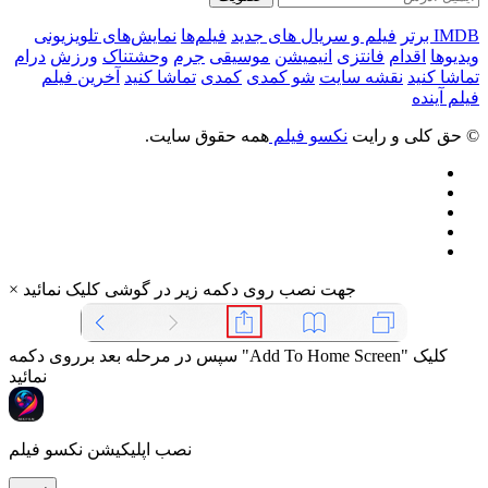
IMDB برتر
فیلم و سریال های جدید
فیلم‌ها
نمایش‌های تلویزیونی
ویدیوها
اقدام
فانتزی
انیمیشن
موسیقی
جرم
وحشتناک
ورزش
درام
تماشا کنید
نقشه سایت
شو کمدی
کمدی
تماشا کنید
آخرین فیلم
فیلم آینده
© حق کلی و رایت
نکسو فیلم
همه حقوق سایت.
جهت نصب روی دکمه زیر در گوشی کلیک نمائید
×
سپس در مرحله بعد برروی دکمه "Add To Home Screen" کلیک
نمائید
نصب اپلیکیشن نکسو فیلم