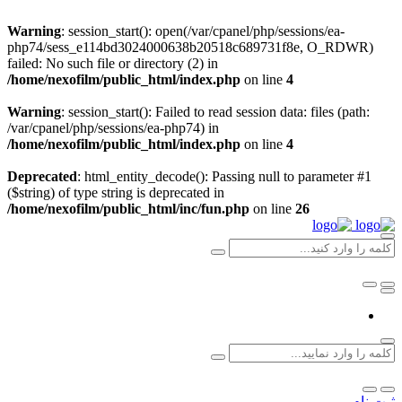
Warning
: session_start(): open(/var/cpanel/php/sessions/ea-
php74/sess_e114bd3024000638b20518c689731f8e, O_RDWR)
failed: No such file or directory (2) in
/home/nexofilm/public_html/index.php
on line
4
Warning
: session_start(): Failed to read session data: files (path:
/var/cpanel/php/sessions/ea-php74) in
/home/nexofilm/public_html/index.php
on line
4
Deprecated
: html_entity_decode(): Passing null to parameter #1
($string) of type string is deprecated in
/home/nexofilm/public_html/inc/fun.php
on line
26
ثبت نام