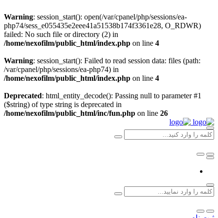
Warning
: session_start(): open(/var/cpanel/php/sessions/ea-
php74/sess_e055435e2eee41a51538b174f3361e28, O_RDWR)
failed: No such file or directory (2) in
/home/nexofilm/public_html/index.php
on line
4
Warning
: session_start(): Failed to read session data: files (path:
/var/cpanel/php/sessions/ea-php74) in
/home/nexofilm/public_html/index.php
on line
4
Deprecated
: html_entity_decode(): Passing null to parameter #1
($string) of type string is deprecated in
/home/nexofilm/public_html/inc/fun.php
on line
26
ثبت نام