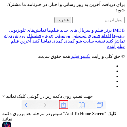
برای دریافت آخرین به روز رسانی و اخبار، در خبرنامه ما مشترک
شوید
عضویت
IMDB برتر
فیلم و سریال های جدید
فیلم‌ها
نمایش‌های تلویزیونی
ویدیوها
اقدام
فانتزی
انیمیشن
موسیقی
جرم
وحشتناک
ورزش
درام
تماشا کنید
نقشه سایت
شو کمدی
کمدی
تماشا کنید
آخرین فیلم
فیلم آینده
© حق کلی و رایت
نکسو فیلم
همه حقوق سایت.
جهت نصب روی دکمه زیر در گوشی کلیک نمائید
×
سپس در مرحله بعد برروی دکمه "Add To Home Screen" کلیک
نمائید