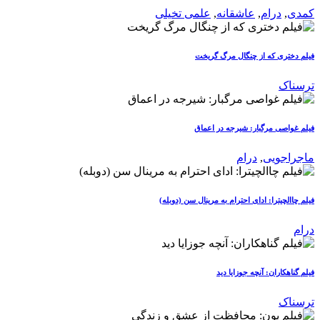
کمدی
,
درام
,
عاشقانه
,
علمی تخیلی
فیلم دختری که از چنگال مرگ گریخت
ترسناک
فیلم غواصی مرگبار: شیرجه در اعماق
ماجراجویی
,
درام
فیلم چاالچیترا: ادای احترام به مرینال سن (دوبله)
درام
فیلم گناهکاران: آنچه جوزایا دید
ترسناک