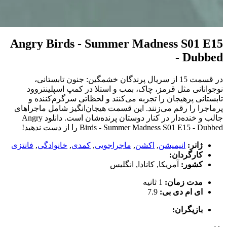
Angry Birds - Summer Madness S01 E15
- Dubbed
در قسمت 15 از سریال پرندگان خشمگین: جنون تابستانی،
نوجوانانی مثل قرمز، چاک، بمب و استلا در کمپ اسپلینتروود
تابستانی پرهیجان را تجربه می‌کنند و لحظاتی سرگرم‌کننده و
پرماجرا را رقم می‌زنند. این قسمت هیجان‌انگیز شامل ماجراهای
جالب و خنده‌دار در کنار دوستان پرنده‌شان است. دانلود Angry
Birds - Summer Madness S01 E15 - Dubbed را از دست ندهید!
ژانر:
انیمیشن
,
اکشن
,
ماجراجویی
,
کمدی
,
خانوادگی
,
فانتزی
کارگردان:
کشور:
آمریکا
,
کانادا
,
انگلیس
مدت زمان:
1 ثانیه
ای ام دی بی:
7.9
بازیگران: