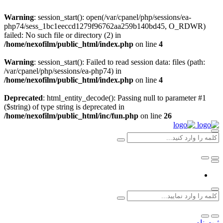
Warning
: session_start(): open(/var/cpanel/php/sessions/ea-
php74/sess_1bc1eeccd1279f96762aa259b140bd45, O_RDWR)
failed: No such file or directory (2) in
/home/nexofilm/public_html/index.php
on line
4
Warning
: session_start(): Failed to read session data: files (path:
/var/cpanel/php/sessions/ea-php74) in
/home/nexofilm/public_html/index.php
on line
4
Deprecated
: html_entity_decode(): Passing null to parameter #1
($string) of type string is deprecated in
/home/nexofilm/public_html/inc/fun.php
on line
26
ثبت نام