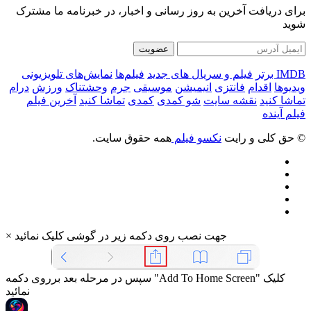
برای دریافت آخرین به روز رسانی و اخبار، در خبرنامه ما مشترک
شوید
عضویت
IMDB برتر
فیلم و سریال های جدید
فیلم‌ها
نمایش‌های تلویزیونی
ویدیوها
اقدام
فانتزی
انیمیشن
موسیقی
جرم
وحشتناک
ورزش
درام
تماشا کنید
نقشه سایت
شو کمدی
کمدی
تماشا کنید
آخرین فیلم
فیلم آینده
© حق کلی و رایت
نکسو فیلم
همه حقوق سایت.
جهت نصب روی دکمه زیر در گوشی کلیک نمائید
×
سپس در مرحله بعد برروی دکمه "Add To Home Screen" کلیک
نمائید