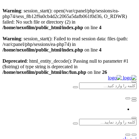
Warning
: session_start(): open(/var/cpanel/php/sessions/ea-
php74/sess_8b12f9a0cb4d2c2065a5dafb061f0d36, O_RDWR)
failed: No such file or directory (2) in
/home/nexofilm/public_html/index.php
on line
4
Warning
: session_start(): Failed to read session data: files (path:
/var/cpanel/php/sessions/ea-php74) in
/home/nexofilm/public_html/index.php
on line
4
Deprecated
: html_entity_decode(): Passing null to parameter #1
($string) of type string is deprecated in
/home/nexofilm/public_html/inc/fun.php
on line
26
ثبت نام