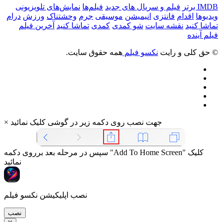
IMDB برتر
فیلم و سریال های جدید
فیلم‌ها
نمایش‌های تلویزیونی
ویدیوها
اقدام
فانتزی
انیمیشن
موسیقی
جرم
وحشتناک
ورزش
درام
تماشا کنید
نقشه سایت
شو کمدی
کمدی
تماشا کنید
آخرین فیلم
فیلم آینده
© حق کلی و رایت
نکسو فیلم
همه حقوق سایت.
جهت نصب روی دکمه زیر در گوشی کلیک نمائید
×
سپس در مرحله بعد برروی دکمه "Add To Home Screen" کلیک
نمائید
نصب اپلیکیشن نکسو فیلم
نصب