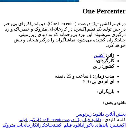
One Percenter
در فیلم اکشن «یک درصد» (One Percenter)، دو باند یاکوزای بی‌رحم
در حین تولید یک فیلم اکشن، در کارخانه‌ای متروک و خطرناک وارد
درگیری می‌شوند. این نبرد بی‌رحمانه که به دنیای زیرزمینی
جنایتکاران کشیده می‌شود، تماشاگران را درگیر هیجان و تنش
خواهد کرد.
ژانر:
اکشن
کارگردان:
کشور:
ژاپن
مدت زمان:
1 ساعت و 25 دقیقه
ای ام دی بی:
5.9
بازیگران:
دانلود و پخش :
پخش آنلاین
دانلود: زیرنویس
کلمه کلیدی :
دانلود فیلم یک درصد
One Percenter
یاکوزا
فیلم
اکشن
نبرد باندهای یاکوزا
دانلود فیلم اکشن
جنایتکاران
کارخانجات متروک