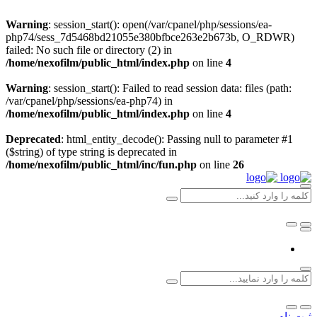
Warning
: session_start(): open(/var/cpanel/php/sessions/ea-
php74/sess_7d5468bd21055e380bfbce263e2b673b, O_RDWR)
failed: No such file or directory (2) in
/home/nexofilm/public_html/index.php
on line
4
Warning
: session_start(): Failed to read session data: files (path:
/var/cpanel/php/sessions/ea-php74) in
/home/nexofilm/public_html/index.php
on line
4
Deprecated
: html_entity_decode(): Passing null to parameter #1
($string) of type string is deprecated in
/home/nexofilm/public_html/inc/fun.php
on line
26
ثبت نام