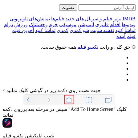
عضویت
IMDB برتر
فیلم و سریال های جدید
فیلم‌ها
نمایش‌های تلویزیونی
ویدیوها
اقدام
فانتزی
انیمیشن
موسیقی
جرم
وحشتناک
ورزش
درام
تماشا کنید
نقشه سایت
شو کمدی
کمدی
تماشا کنید
آخرین فیلم
فیلم آینده
© حق کلی و رایت
نکسو فیلم
همه حقوق سایت.
جهت نصب روی دکمه زیر در گوشی کلیک نمائید
×
سپس در مرحله بعد برروی دکمه "Add To Home Screen" کلیک
نمائید
نصب اپلیکیشن نکسو فیلم