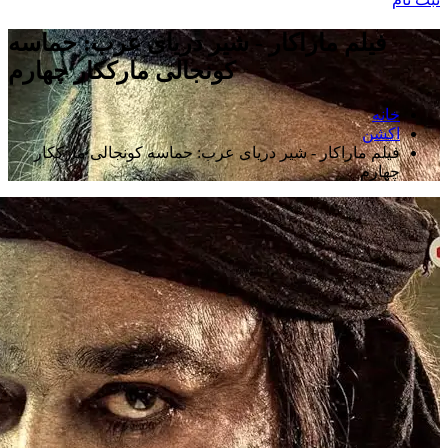
فیلم ماراکار - شیر دریای عرب: حماسه
کونجالی مارککار چهارم
خانه
اکشن
فیلم ماراکار - شیر دریای عرب: حماسه کونجالی مارککار
چهارم