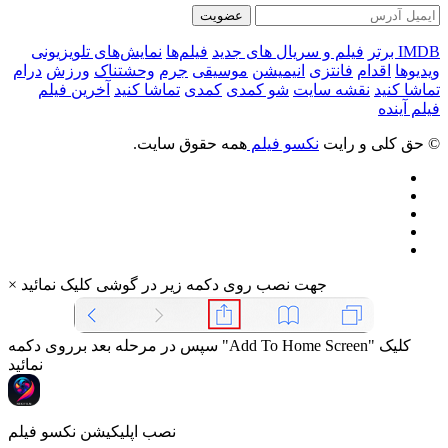
عضویت
IMDB برتر
فیلم و سریال های جدید
فیلم‌ها
نمایش‌های تلویزیونی
ویدیوها
اقدام
فانتزی
انیمیشن
موسیقی
جرم
وحشتناک
ورزش
درام
تماشا کنید
نقشه سایت
شو کمدی
کمدی
تماشا کنید
آخرین فیلم
فیلم آینده
© حق کلی و رایت
نکسو فیلم
همه حقوق سایت.
جهت نصب روی دکمه زیر در گوشی کلیک نمائید
×
سپس در مرحله بعد برروی دکمه "Add To Home Screen" کلیک
نمائید
نصب اپلیکیشن نکسو فیلم