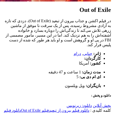
Out of Exile
در فیلم اکشن و جذاب بیرون از تبعید (Out of Exile)، دزدی که تازه
به آزادی مشروط رسیده، پس از یک سرقت نا موفق از ماشین
زرهی تلاش می‌کند تا زندگی‌اش را دوباره بسازد و خانواده
آشفته‌اش را به هم نزدیک کند. اما در این مسیر، مامور مصممی از
FBI در پی او و گروهش است و او باید هر طور که شده از دست
پلیس فرار کند.
ژانر:
جنایی
,
درام
کارگردان:
کشور:
آمریکا
مدت زمان:
1 ساعت و 47 دقیقه
ای ام دی بی:
5
بازیگران:
ویل ویلسون
دانلود و پخش :
پخش آنلاین
دانلود: زیرنویس
کلمه کلیدی :
دانلود فیلم بیرون از تبعید
فیلم Out of Exile
دانلود فیلم