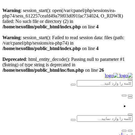
Warning
: session_start(): open(/var/cpanel/php/sessions/ea-
php74/sess_612257ceafd49a79f03d091fac734024, O_RDWR)
failed: No such file or directory (2) in
/home/nexofilm/public_html/index.php
on line
4
Warning
: session_start(): Failed to read session data: files (path:
/var/cpanel/php/sessions/ea-php74) in
/home/nexofilm/public_html/index.php
on line
4
Deprecated
: html_entity_decode(): Passing null to parameter #1
($string) of type string is deprecated in
/home/nexofilm/public_html/inc/fun.php
on line
26
ثبت نام