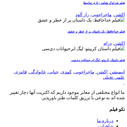
فیلم شرلوک هولمز: بازی سایه‌ها
اکشن
,
ماجراجویی
,
راز آلود
فیلم خداحافظ: یک داستان پر از خطر و عشق
اکشن
,
درام
فیلم داستان کریپتو: لیگ ابرحیوانات دی‌سی
انیمیشن
,
اکشن
,
ماجراجویی
,
کمدی
,
جنایی
,
خانوادگی
,
فانتزی
,
علمی تخیلی
ما انواع مختلفی از معابر موجود داریم که اکثریت آنها دچار تغییر
شده اند به نوعی با تزریق کلمات طنز باورپذیر.
نکو فیلم
درباره ما
شاهدات