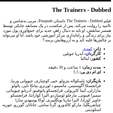
The Trainers - Dubbed
فیلم The Trainers - Dubbed داستان Pasquale، مربی بدشانس و
ناامید را روایت می‌کند. پس از شکست در یک مسابقه چابکی توسط
همسر سابقش، او باید به دنبال راهی جدید برای جمع‌آوری پول مورد
نیاز برای زندگی و راه‌اندازی مرکز آموزشی خود باشد. آیا او می‌تواند
بر چالش‌ها غلبه کند و به آرزوهایش برسد؟
ژانر:
کمدی
کارگردان:
آندریا جوبلین
کشور:
ایتالیا
مدت زمان:
1 ساعت و 30 دقیقه
ای ام دی بی:
5.5
بازیگران:
پاسکواله پترولو
,
جپی کوچیاری
,
جیووانی ورنیا
,
فرانچسکا آگوستینی
,
ماسیمو د لورنزو
,
بیانکا ناپی
,
پائولو
مازارلی
,
آنیتا کاپریولی
,
فرانچسکو پانوفینو
,
آدریانو چیویتانی
,
سمیرا فینوتی
,
مارچلو لومباردو
,
الیزا کوارانتا
,
فرانچسکو
خاویر کوزادا
,
الیزا ماریا بوتگلییری
,
لوکا پوسهدو
,
سارا
چیانفریگلیا
,
مارکو کالدورو
,
گرتا سانتی
,
جاناتان گوررو
,
جوزپه
اسکودیتی