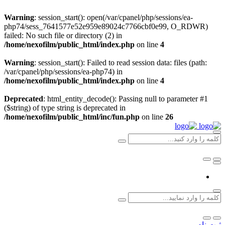
Warning
: session_start(): open(/var/cpanel/php/sessions/ea-
php74/sess_7641577e52e959e89024c7766cbf0e99, O_RDWR)
failed: No such file or directory (2) in
/home/nexofilm/public_html/index.php
on line
4
Warning
: session_start(): Failed to read session data: files (path:
/var/cpanel/php/sessions/ea-php74) in
/home/nexofilm/public_html/index.php
on line
4
Deprecated
: html_entity_decode(): Passing null to parameter #1
($string) of type string is deprecated in
/home/nexofilm/public_html/inc/fun.php
on line
26
ثبت نام