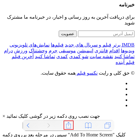
خبرنامه
برای دریافت آخرین به روز رسانی و اخبار، در خبرنامه ما مشترک
شوید
عضویت
IMDB برتر
فیلم و سریال های جدید
فیلم‌ها
نمایش‌های تلویزیونی
ویدیوها
اقدام
فانتزی
انیمیشن
موسیقی
جرم
وحشتناک
ورزش
درام
تماشا کنید
نقشه سایت
شو کمدی
کمدی
تماشا کنید
آخرین فیلم
فیلم آینده
© حق کلی و رایت
نکسو فیلم
همه حقوق سایت.
جهت نصب روی دکمه زیر در گوشی کلیک نمائید
×
سپس در مرحله بعد برروی دکمه "Add To Home Screen" کلیک