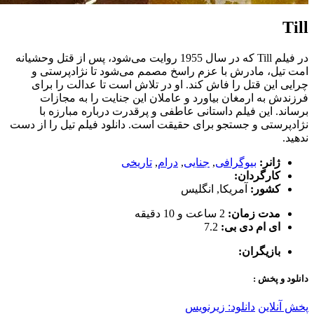
Till
در فیلم Till که در سال 1955 روایت می‌شود، پس از قتل وحشیانه
امت تیل، مادرش با عزم راسخ مصمم می‌شود تا نژادپرستی و
چرایی این قتل را فاش کند. او در تلاش است تا عدالت را برای
فرزندش به ارمغان بیاورد و عاملان این جنایت را به مجازات
برساند. این فیلم داستانی عاطفی و پرقدرت درباره مبارزه با
نژادپرستی و جستجو برای حقیقت است. دانلود فیلم تیل را از دست
ندهید.
ژانر:
بیوگرافی
,
جنایی
,
درام
,
تاریخی
کارگردان:
کشور:
آمریکا
,
انگلیس
مدت زمان:
2 ساعت و 10 دقیقه
ای ام دی بی:
7.2
بازیگران:
دانلود و پخش :
پخش آنلاین
دانلود: زیرنویس