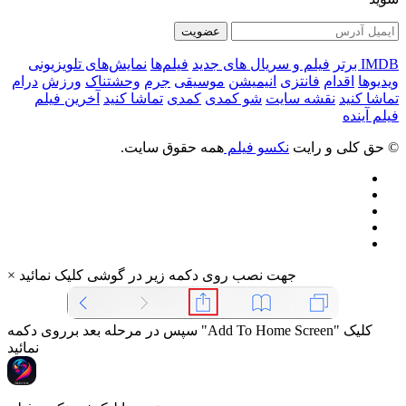
عضویت
IMDB برتر
فیلم و سریال های جدید
فیلم‌ها
نمایش‌های تلویزیونی
ویدیوها
اقدام
فانتزی
انیمیشن
موسیقی
جرم
وحشتناک
ورزش
درام
تماشا کنید
نقشه سایت
شو کمدی
کمدی
تماشا کنید
آخرین فیلم
فیلم آینده
© حق کلی و رایت
نکسو فیلم
همه حقوق سایت.
جهت نصب روی دکمه زیر در گوشی کلیک نمائید
×
سپس در مرحله بعد برروی دکمه "Add To Home Screen" کلیک
نمائید