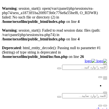
Warning
: session_start(): open(/var/cpanel/php/sessions/ea-
php74/sess_a1873ff1ba20ff073b0c776e8a55bef8, O_RDWR)
failed: No such file or directory (2) in
/home/nexofilm/public_html/index.php
on line
4
Warning
: session_start(): Failed to read session data: files (path:
/var/cpanel/php/sessions/ea-php74) in
/home/nexofilm/public_html/index.php
on line
4
Deprecated
: html_entity_decode(): Passing null to parameter #1
($string) of type string is deprecated in
/home/nexofilm/public_html/inc/fun.php
on line
26
ثبت نام