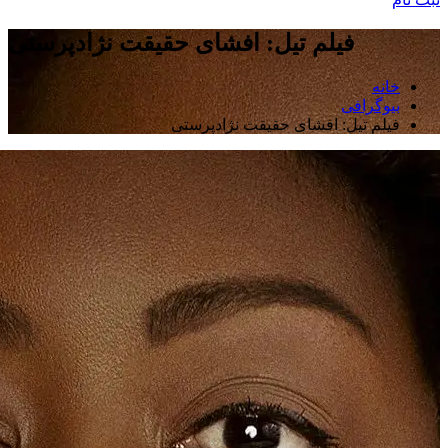
فیلم تیل: افشای حقیقت نژادپرستی
خانه
بیوگرافی
فیلم تیل: افشای حقیقت نژادپرستی