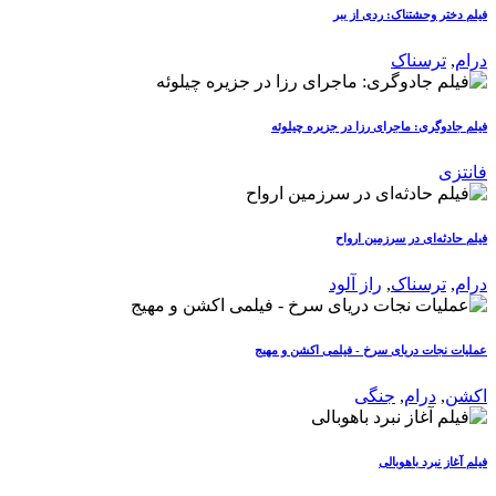
فیلم دختر وحشتناک: ردی از ببر
درام
,
ترسناک
فیلم جادوگری: ماجرای رزا در جزیره چیلوئه
فانتزی
فیلم حادثه‌ای در سرزمین ارواح
درام
,
ترسناک
,
راز آلود
عملیات نجات دریای سرخ - فیلمی اکشن و مهیج
اکشن
,
درام
,
جنگی
فیلم آغاز نبرد باهوبالی