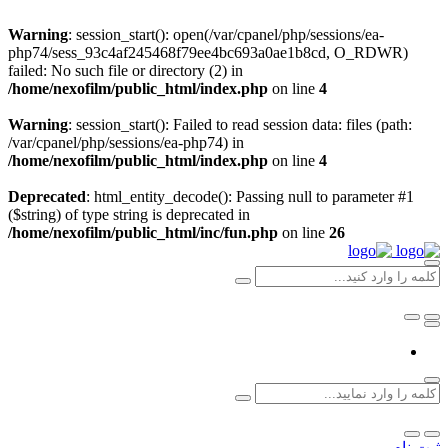
Warning
: session_start(): open(/var/cpanel/php/sessions/ea-
php74/sess_93c4af245468f79ee4bc693a0ae1b8cd, O_RDWR)
failed: No such file or directory (2) in
/home/nexofilm/public_html/index.php
on line
4
Warning
: session_start(): Failed to read session data: files (path:
/var/cpanel/php/sessions/ea-php74) in
/home/nexofilm/public_html/index.php
on line
4
Deprecated
: html_entity_decode(): Passing null to parameter #1
($string) of type string is deprecated in
/home/nexofilm/public_html/inc/fun.php
on line
26
ثبت نام