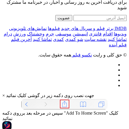
برای دریافت آخرین به روز رسانی و اخبار، در خبرنامه ما مشترک
شوید
عضویت
IMDB برتر
فیلم و سریال های جدید
فیلم‌ها
نمایش‌های تلویزیونی
ویدیوها
اقدام
فانتزی
انیمیشن
موسیقی
جرم
وحشتناک
ورزش
درام
تماشا کنید
نقشه سایت
شو کمدی
کمدی
تماشا کنید
آخرین فیلم
فیلم آینده
© حق کلی و رایت
نکسو فیلم
همه حقوق سایت.
جهت نصب روی دکمه زیر در گوشی کلیک نمائید
×
سپس در مرحله بعد برروی دکمه "Add To Home Screen" کلیک
نمائید