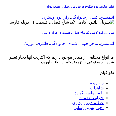
فیلم اسکوبی دو و شگgy در نبرد نهایی شگی - نسخه دوبله
انیمیشن
,
کمدی
,
خانوادگی
,
راز آلود
,
وسترن
سریال دانلود آکادمی تک شاخ فصل 2 قسمت 1 - دوبله فارسی
انیمیشن
,
ماجراجویی
,
کمدی
,
خانوادگی
,
فانتزی
,
موزیک
ما انواع مختلفی از معابر موجود داریم که اکثریت آنها دچار تغییر
شده اند به نوعی با تزریق کلمات طنز باورپذیر.
نکو فیلم
درباره ما
شاهدات
با ما تماس بگیرید
شرایط خدمات
خط مشی رازداری
اخبار به‌روزرسانی