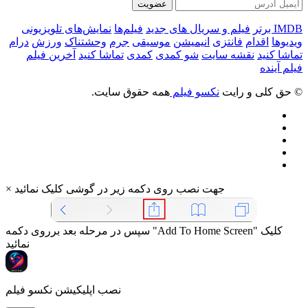
عضویت
IMDB برتر
فیلم و سریال های جدید
فیلم‌ها
نمایش‌های تلویزیونی
ویدیوها
اقدام
فانتزی
انیمیشن
موسیقی
جرم
وحشتناک
ورزش
درام
تماشا کنید
نقشه سایت
شو کمدی
کمدی
تماشا کنید
آخرین فیلم
فیلم آینده
© حق کلی و رایت
نکسو فیلم
همه حقوق سایت.
جهت نصب روی دکمه زیر در گوشی کلیک نمائید
×
سپس در مرحله بعد برروی دکمه "Add To Home Screen" کلیک
نمائید
نصب اپلیکیشن نکسو فیلم