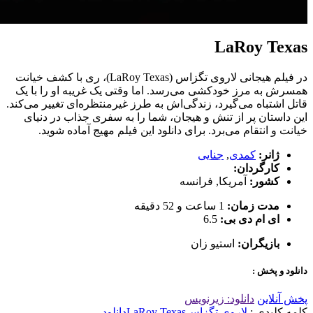
LaRoy Texas
در فیلم هیجانی لاروی تگزاس (LaRoy Texas)، ری با کشف خیانت
همسرش به مرز خودکشی می‌رسد. اما وقتی یک غریبه او را با یک
قاتل اشتباه می‌گیرد، زندگی‌اش به طرز غیرمنتظره‌ای تغییر می‌کند.
این داستان پر از تنش و هیجان، شما را به سفری جذاب در دنیای
خیانت و انتقام می‌برد. برای دانلود این فیلم مهیج آماده شوید.
ژانر:
کمدی
,
جنایی
کارگردان:
کشور:
آمریکا
,
فرانسه
مدت زمان:
1 ساعت و 52 دقیقه
ای ام دی بی:
6.5
بازیگران:
استیو زان
دانلود و پخش :
پخش آنلاین
دانلود: زیرنویس
کلمه کلیدی :
لاروی تگزاس
LaRoy Texas
دانلود