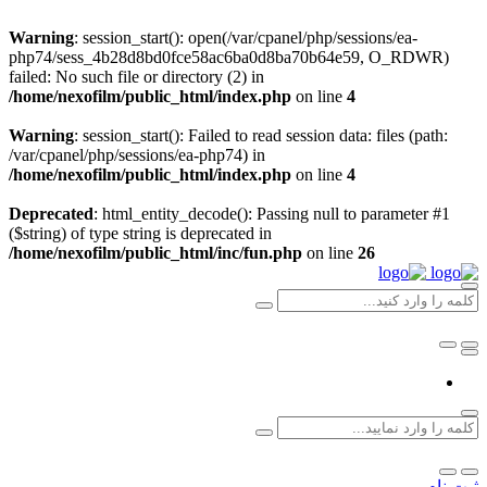
Warning
: session_start(): open(/var/cpanel/php/sessions/ea-
php74/sess_4b28d8bd0fce58ac6ba0d8ba70b64e59, O_RDWR)
failed: No such file or directory (2) in
/home/nexofilm/public_html/index.php
on line
4
Warning
: session_start(): Failed to read session data: files (path:
/var/cpanel/php/sessions/ea-php74) in
/home/nexofilm/public_html/index.php
on line
4
Deprecated
: html_entity_decode(): Passing null to parameter #1
($string) of type string is deprecated in
/home/nexofilm/public_html/inc/fun.php
on line
26
ثبت نام