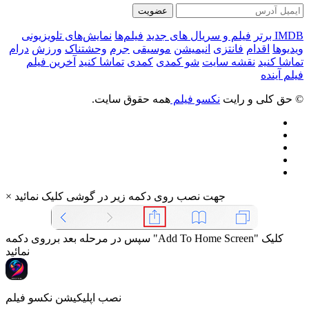
عضویت
IMDB برتر
فیلم و سریال های جدید
فیلم‌ها
نمایش‌های تلویزیونی
ویدیوها
اقدام
فانتزی
انیمیشن
موسیقی
جرم
وحشتناک
ورزش
درام
تماشا کنید
نقشه سایت
شو کمدی
کمدی
تماشا کنید
آخرین فیلم
فیلم آینده
© حق کلی و رایت
نکسو فیلم
همه حقوق سایت.
جهت نصب روی دکمه زیر در گوشی کلیک نمائید
×
سپس در مرحله بعد برروی دکمه "Add To Home Screen" کلیک
نمائید
نصب اپلیکیشن نکسو فیلم