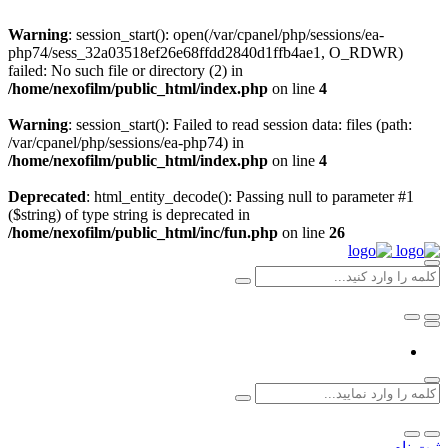
Warning
: session_start(): open(/var/cpanel/php/sessions/ea-
php74/sess_32a03518ef26e68ffdd2840d1ffb4ae1, O_RDWR)
failed: No such file or directory (2) in
/home/nexofilm/public_html/index.php
on line
4
Warning
: session_start(): Failed to read session data: files (path:
/var/cpanel/php/sessions/ea-php74) in
/home/nexofilm/public_html/index.php
on line
4
Deprecated
: html_entity_decode(): Passing null to parameter #1
($string) of type string is deprecated in
/home/nexofilm/public_html/inc/fun.php
on line
26
ثبت نام