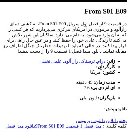
From S01 E09
در قسمت 9 از فصل اول سریال From S01 E09، به کشف دنیای
رازآلود و مرموزی در آمریکای مرکزی می‌پردازیم که هر کسی را
که به آن وارد می‌شود، به دام می‌اندازد. ساکنان این شهر تلاش
می‌کنند تا زندگی عادی خود را حفظ کنند و در عین حال راهی برای
فرار پیدا کنند، در حالی که باید با تهدیدات خطرناک جنگل اطراف نیز
مقابله نمایند. دانلود مبدا فصل 1 قسمت 9 را از دست ندهید!
ژانر:
درام
,
ترسناک
,
راز آلود
,
علمی تخیلی
کارگردان:
کشور:
آمریکا
مدت زمان:
45 دقیقه
ای ام دی بی:
7.6
بازیگران:
ایون بیلی
دانلود و پخش :
پخش آنلاین
دانلود: زیرنویس
کلمه کلیدی :
مبدا فصل 1 قسمت 9
From S01 E09
دانلود مبدا فصل