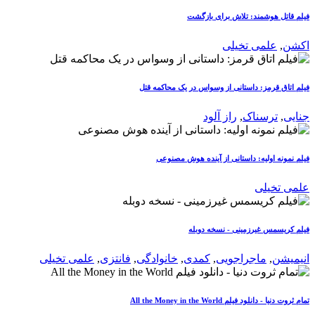
فیلم قاتل هوشمند: تلاش برای بازگشت
اکشن
,
علمی تخیلی
فیلم اتاق قرمز: داستانی از وسواس در یک محاکمه قتل
جنایی
,
ترسناک
,
راز آلود
فیلم نمونه اولیه: داستانی از آینده هوش مصنوعی
علمی تخیلی
فیلم کریسمس غیرزمینی - نسخه دوبله
انیمیشن
,
ماجراجویی
,
کمدی
,
خانوادگی
,
فانتزی
,
علمی تخیلی
تمام ثروت دنیا - دانلود فیلم All the Money in the World