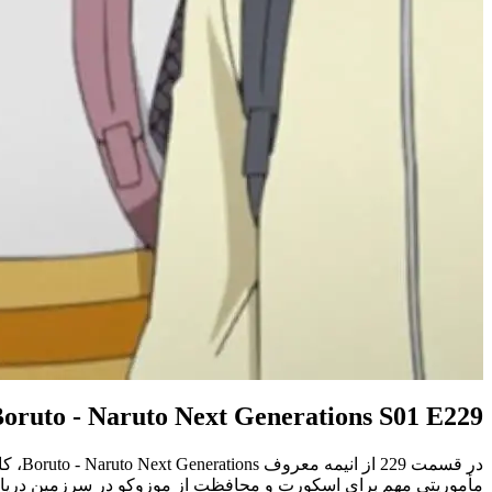
oruto - Naruto Next Generations S01 E229
در قس
مأموریتی مهم برای اسکورت و محافظت از موزوکو در سرزمین دریاهای آرام