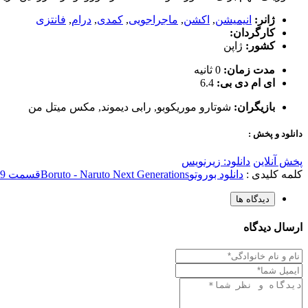
ژانر:
انیمیشن
,
اکشن
,
ماجراجویی
,
کمدی
,
درام
,
فانتزی
کارگردان:
کشور:
ژاپن
مدت زمان:
0 ثانیه
ای ام دی بی:
6.4
بازیگران:
شوتارو موریکوبو
,
رابی دیموند
,
مکس میتل من
دانلود و پخش :
پخش آنلاین
دانلود: زیرنویس
کلمه کلیدی :
دانلود بوروتو
Boruto - Naruto Next Generations
قسمت 229
دیدگاه ها
ارسال دیدگاه