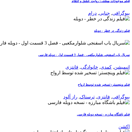
فیلم موجودات بهشتی: روایت عشق و انتقام
بیوگرافی
,
جنایی
,
درام
فیلم زندگی در خطر - دوبله
سریال باب اسفنجی شلوارمکعبی - فصل 3 قسمت اول - دوبله فارسی
انیمیشن
,
کمدی
,
خانوادگی
,
فانتزی
فیلم وینچستر: تسخیر شده توسط ارواح
بیوگرافی
,
فانتزی
,
ترسناک
,
راز آلود
فیلم باشگاه مبارزه - نسخه دوبله فارسی
اکشن