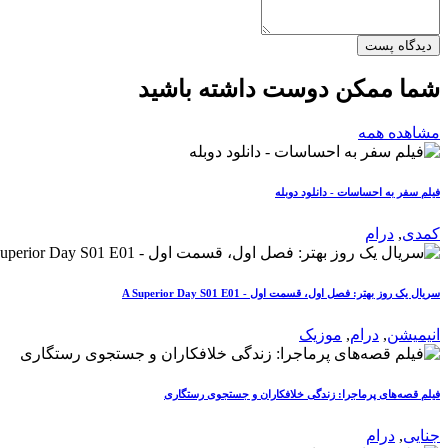
دیدگاه پست
شما ممکن دوست داشته باشید
مشاهده همه
فیلم سفر به احساسات - دانلود دوبله
کمدی
,
درام
سریال یک روز بهتر: فصل اول، قسمت اول - A Superior Day S01 E01
انیمیشن
,
درام
,
موزیک
فیلم قصه‌های پرماجرا: زندگی خلافکاران و جستجوی رستگاری
جنایی
,
درام