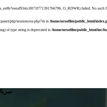
/sess_ee8b7eeeaf934cc0073f7713917b679b, O_RDWR) failed: No such file
ar/cpanel/php/sessions/ea-php74) in
/home/nexofilm/public_html/index.
ing) of type string is deprecated in
/home/nexofilm/public_html/inc/f
سریال ب