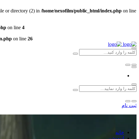
 or directory (2) in
/home/nexofilm/public_html/index.php
on line
php
on line
4
un.php
on line
26
ثبت نام
خانه
انیمیشن