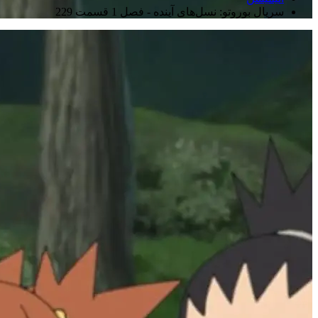
سریال بوروتو: نسل‌های آینده - فصل 1 قسمت 229