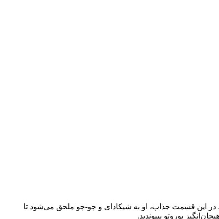
شدن به یک جن دریافت می‌کند. در این قسمت جذاب، او به شیکادای و چو-چو ملحق می‌شود تا
ن‌انگیز بوروتو بپیوندید.