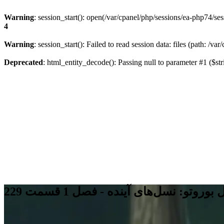
Warning
: session_start(): open(/var/cpanel/php/sessions/ea-php74
4
Warning
: session_start(): Failed to read session data: files (path: /v
Deprecated
: html_entity_decode(): Passing null to parameter #1 ($str
وروتو: نسل‌های آینده - فصل 1 قسمت 229