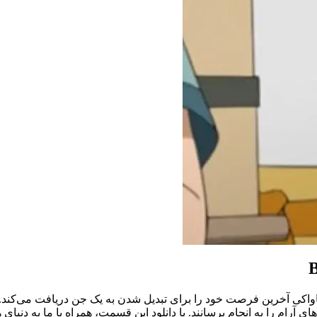
B
مت 229 از انیمه معروف Boruto - Naruto Next Generations، کاواکی آخرین فرصت خود را برای تبدیل 
 را به انجام برسانند. با دانلود این قسمت، همراه با ما به دنیای هیجا