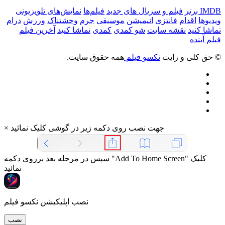
IMDB برتر
فیلم و سریال های جدید
فیلم‌ها
نمایش‌های تلویزیونی
ویدیوها
اقدام
فانتزی
انیمیشن
موسیقی
جرم
وحشتناک
ورزش
درام
تماشا کنید
نقشه سایت
شو کمدی
کمدی
تماشا کنید
آخرین فیلم
فیلم آینده
© حق کلی و رایت
نکسو فیلم
همه حقوق سایت.
جهت نصب روی دکمه زیر در گوشی کلیک نمائید
×
سپس در مرحله بعد برروی دکمه "Add To Home Screen" کلیک
نمائید
نصب اپلیکیشن نکسو فیلم
نصب