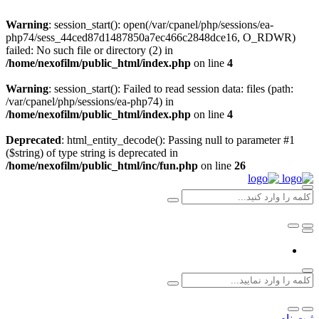
Warning
: session_start(): open(/var/cpanel/php/sessions/ea-
php74/sess_44ced87d1487850a7ec466c2848dce16, O_RDWR)
failed: No such file or directory (2) in
/home/nexofilm/public_html/index.php
on line
4
Warning
: session_start(): Failed to read session data: files (path:
/var/cpanel/php/sessions/ea-php74) in
/home/nexofilm/public_html/index.php
on line
4
Deprecated
: html_entity_decode(): Passing null to parameter #1
($string) of type string is deprecated in
/home/nexofilm/public_html/inc/fun.php
on line
26
ثبت نام