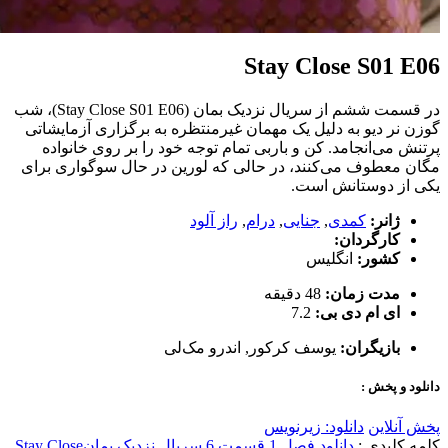
Stay Close S01 E06
در قسمت ششم از سریال نزدیک بمان (Stay Close S01 E06)، شب
گوزن نر دیو به دلیل یک مهمان غیرمنتظره به برگزاری آزمایشاتی
پرتنش می‌انجامد. کن و باربی تمام توجه خود را بر روی خانواده
مگان معطوف می‌کنند، در حالی که لورین در حال سوگواری برای
یکی از دوستانش است.
ژانر:
کمدی
,
جنایی
,
درام
,
راز آلود
کارگردان:
کشور:
انگلیس
مدت زمان:
48 دقیقه
ای ام دی بی:
7.2
بازیگران:
یوسف کرکور
,
اندرو مک‌لی
دانلود و پخش :
پخش آنلاین
دانلود: زیرنویس
کلمه کلیدی :
دانلود فصل 1 قسمت 6 سریال نزدیک بمان
Stay Close