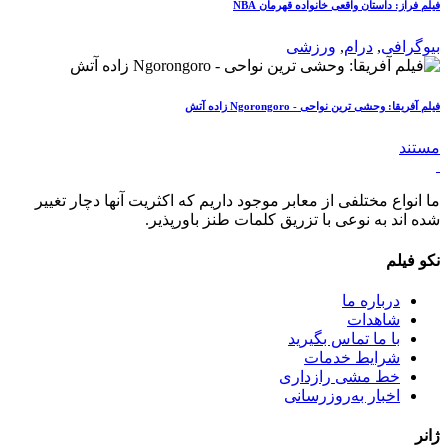
فیلم فراز: داستان واقعی خانواده قهرمان NBA
بیوگرافی
,
درام
,
ورزشی
فیلم آفریقا: وحشی ترین نواحی - Ngorongoro زاده آتش
مستند
ما انواع مختلفی از معابر موجود داریم که اکثریت آنها دچار تغییر
شده اند به نوعی با تزریق کلمات طنز باورپذیر.
نکو فیلم
درباره ما
شاهدات
با ما تماس بگیرید
شرایط خدمات
خط مشی رازداری
اخبار به‌روزرسانی
ژانر