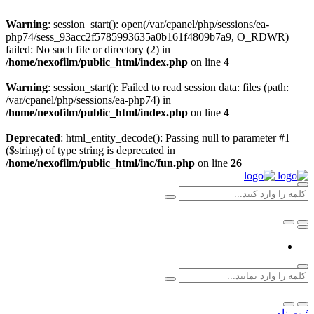
Warning
: session_start(): open(/var/cpanel/php/sessions/ea-
php74/sess_93acc2f5785993635a0b161f4809b7a9, O_RDWR)
failed: No such file or directory (2) in
/home/nexofilm/public_html/index.php
on line
4
Warning
: session_start(): Failed to read session data: files (path:
/var/cpanel/php/sessions/ea-php74) in
/home/nexofilm/public_html/index.php
on line
4
Deprecated
: html_entity_decode(): Passing null to parameter #1
($string) of type string is deprecated in
/home/nexofilm/public_html/inc/fun.php
on line
26
ثبت نام