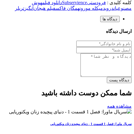
کلمه کلیدی :
فرودستی
Subservience
دانلود فیلم
هوش
مصنوعی
اندروید
میکله مورونه
مگان فاکس
فیلم هیجان‌انگیز
تریلر
دیدگاه ها
ارسال دیدگاه
دیدگاه پست
شما ممکن دوست داشته باشید
مشاهده همه
سریال ماورا: فصل 1 قسمت 1 - دنیای پیچیده زنان ویکتوریایی