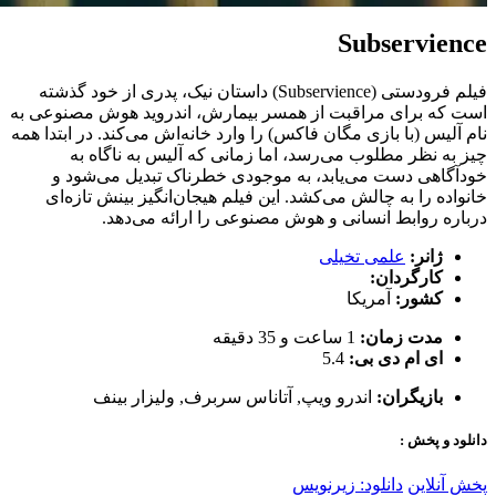
Subservience
فیلم فرودستی (Subservience) داستان نیک، پدری از خود گذشته
است که برای مراقبت از همسر بیمارش، اندروید هوش مصنوعی به
نام آلیس (با بازی مگان فاکس) را وارد خانه‌اش می‌کند. در ابتدا همه
چیز به نظر مطلوب می‌رسد، اما زمانی که آلیس به ناگاه به
خودآگاهی دست می‌یابد، به موجودی خطرناک تبدیل می‌شود و
خانواده را به چالش می‌کشد. این فیلم هیجان‌انگیز بینش تازه‌ای
درباره روابط انسانی و هوش مصنوعی را ارائه می‌دهد.
ژانر:
علمی تخیلی
کارگردان:
کشور:
آمریکا
مدت زمان:
1 ساعت و 35 دقیقه
ای ام دی بی:
5.4
بازیگران:
اندرو ویپ
,
آتاناس سربرف
,
ولیزار بینف
دانلود و پخش :
پخش آنلاین
دانلود: زیرنویس