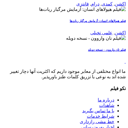
اکشن
,
کمدی
,
درام
,
فانتزی
فیلم هیولاهای انسان: آزمایش مرگبار ربات‌ها
اکشن
,
علمی تخیلی
فیلم نان واروون - نسخه دوبله
ما انواع مختلفی از معابر موجود داریم که اکثریت آنها دچار تغییر
شده اند به نوعی با تزریق کلمات طنز باورپذیر.
نکو فیلم
درباره ما
شاهدات
با ما تماس بگیرید
شرایط خدمات
خط مشی رازداری
اخبار به‌روزرسانی