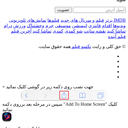
عضویت
IMDB برتر
فیلم و سریال های جدید
فیلم‌ها
نمایش‌های تلویزیونی
ویدیوها
اقدام
فانتزی
انیمیشن
موسیقی
جرم
وحشتناک
ورزش
درام
تماشا کنید
نقشه سایت
شو کمدی
کمدی
تماشا کنید
آخرین فیلم
فیلم آینده
© حق کلی و رایت
نکسو فیلم
همه حقوق سایت.
جهت نصب روی دکمه زیر در گوشی کلیک نمائید
×
سپس در مرحله بعد برروی دکمه "Add To Home Screen" کلیک
نمائید