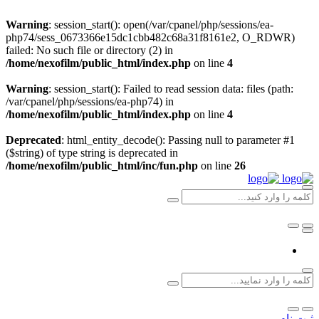
Warning
: session_start(): open(/var/cpanel/php/sessions/ea-
php74/sess_0673366e15dc1cbb482c68a31f8161e2, O_RDWR)
failed: No such file or directory (2) in
/home/nexofilm/public_html/index.php
on line
4
Warning
: session_start(): Failed to read session data: files (path:
/var/cpanel/php/sessions/ea-php74) in
/home/nexofilm/public_html/index.php
on line
4
Deprecated
: html_entity_decode(): Passing null to parameter #1
($string) of type string is deprecated in
/home/nexofilm/public_html/inc/fun.php
on line
26
ثبت نام