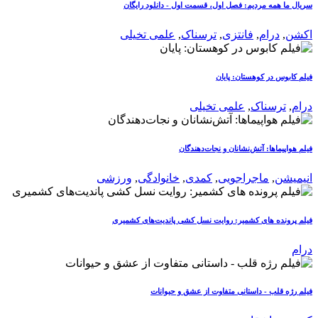
سریال ما همه مردیم: فصل اول، قسمت اول - دانلود رایگان
اکشن
,
درام
,
فانتزی
,
ترسناک
,
علمی تخیلی
فیلم کابوس در کوهستان: پایان
درام
,
ترسناک
,
علمی تخیلی
فیلم هواپیماها: آتش‌نشانان و نجات‌دهندگان
انیمیشن
,
ماجراجویی
,
کمدی
,
خانوادگی
,
ورزشی
فیلم پرونده های کشمیر: روایت نسل کشی پاندیت‌های کشمیری
درام
فیلم رژه قلب - داستانی متفاوت از عشق و حیوانات