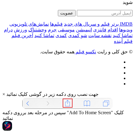
شوید
عضویت
IMDB برتر
فیلم و سریال های جدید
فیلم‌ها
نمایش‌های تلویزیونی
ویدیوها
اقدام
فانتزی
انیمیشن
موسیقی
جرم
وحشتناک
ورزش
درام
تماشا کنید
نقشه سایت
شو کمدی
کمدی
تماشا کنید
آخرین فیلم
فیلم آینده
© حق کلی و رایت
نکسو فیلم
همه حقوق سایت.
جهت نصب روی دکمه زیر در گوشی کلیک نمائید
×
سپس در مرحله بعد برروی دکمه "Add To Home Screen" کلیک
نمائید