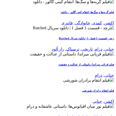
فیلم گربه‌ها و سگ‌ها: انتقام کیتی گالور - دانلود
اکشن
,
کمدی
,
خانوادگی
,
فانتزی
رچد - قسمت 1 فصل 1 | دانلود سریال Ratched
جنایی
,
درام
,
تاریخی
,
ترسناک
,
راز آلود
فیلم قربانی میراندا: داستانی از عدالت و حقیقت
جنایی
,
درام
فیلم انتقام برادران شورشی
اکشن
,
جنایی