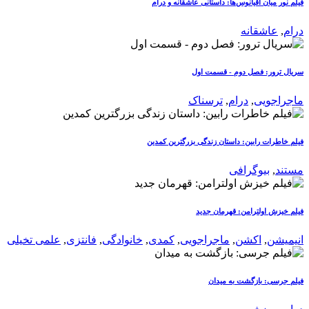
فیلم نور میان اقیانوس‌ها: داستانی عاشقانه و درام
درام
,
عاشقانه
سریال ترور: فصل دوم - قسمت اول
ماجراجویی
,
درام
,
ترسناک
فیلم خاطرات رابین: داستان زندگی بزرگترین کمدین
مستند
,
بیوگرافی
فیلم خیزش اولترامن: قهرمان جدید
انیمیشن
,
اکشن
,
ماجراجویی
,
کمدی
,
خانوادگی
,
فانتزی
,
علمی تخیلی
فیلم جرسی: بازگشت به میدان