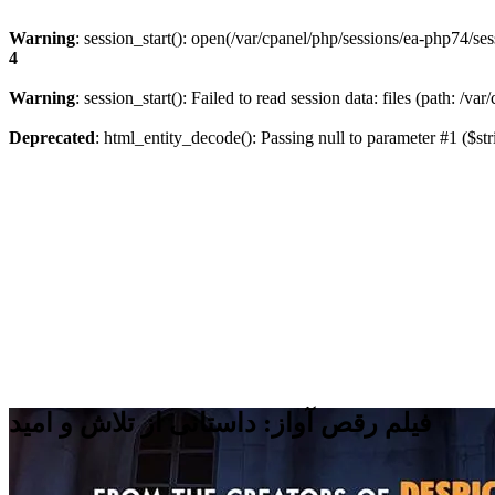
Warning
: session_start(): open(/var/cpanel/php/sessions/ea-php74
4
Warning
: session_start(): Failed to read session data: files (path: /v
Deprecated
: html_entity_decode(): Passing null to parameter #1 ($str
فیلم رقص آواز: داستانی از تلاش و امید