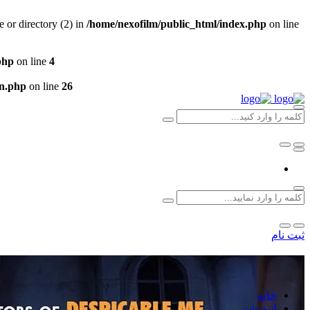
 or directory (2) in
/home/nexofilm/public_html/index.php
on line
php
on line
4
un.php
on line
26
ثبت نام
خانه
انیمیشن