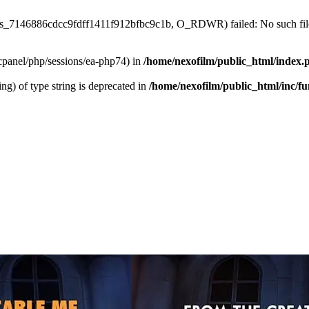
/sess_7146886cdcc9fdff1411f912bfbc9c1b, O_RDWR) failed: No such file
ar/cpanel/php/sessions/ea-php74) in
/home/nexofilm/public_html/index.
ing) of type string is deprecated in
/home/nexofilm/public_html/inc/f