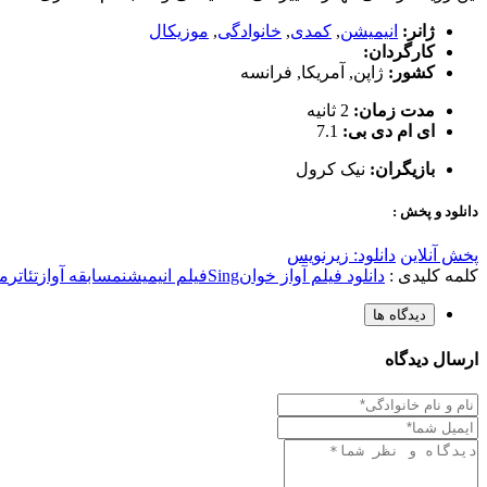
ژانر:
انیمیشن
,
کمدی
,
خانوادگی
,
موزیکال
کارگردان:
کشور:
ژاپن
,
آمریکا
,
فرانسه
مدت زمان:
2 ثانیه
ای ام دی بی:
7.1
بازیگران:
نیک کرول
دانلود و پخش :
پخش آنلاین
دانلود: زیرنویس
کلمه کلیدی :
دانلود فیلم آواز خوان
Sing
فیلم انیمیشن
مسابقه آواز
تئاتر
م
دیدگاه ها
ارسال دیدگاه