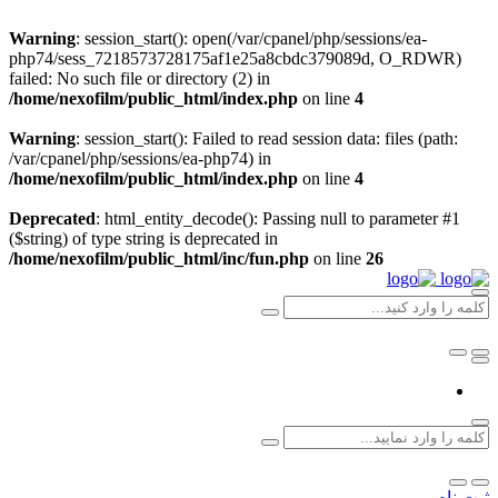
Warning
: session_start(): open(/var/cpanel/php/sessions/ea-
php74/sess_7218573728175af1e25a8cbdc379089d, O_RDWR)
failed: No such file or directory (2) in
/home/nexofilm/public_html/index.php
on line
4
Warning
: session_start(): Failed to read session data: files (path:
/var/cpanel/php/sessions/ea-php74) in
/home/nexofilm/public_html/index.php
on line
4
Deprecated
: html_entity_decode(): Passing null to parameter #1
($string) of type string is deprecated in
/home/nexofilm/public_html/inc/fun.php
on line
26
ثبت نام