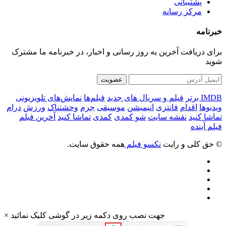
پشتیبانی
مرکز رسانه
خبرنامه
برای دریافت آخرین به روز رسانی و اخبار، در خبرنامه ما مشترک
شوید
عضویت
IMDB برتر
فیلم و سریال های جدید
فیلم‌ها
نمایش‌های تلویزیونی
ویدیوها
اقدام
فانتزی
انیمیشن
موسیقی
جرم
وحشتناک
ورزش
درام
تماشا کنید
نقشه سایت
شو کمدی
کمدی
تماشا کنید
آخرین فیلم
فیلم آینده
© حق کلی و رایت
نکسو فیلم
همه حقوق سایت.
جهت نصب روی دکمه زیر در گوشی کلیک نمائید
×