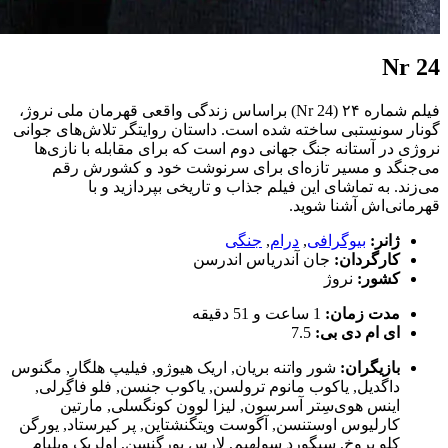
Nr 24
فیلم شماره ۲۴ (Nr 24) براساس زندگی واقعی قهرمان ملی نروژ،
گونار سونستبی ساخته شده است. داستان روایتگر تلاش‌های جوانی
نروژی در آستانه جنگ جهانی دوم است که برای مقابله با نازی‌ها
می‌جنگد و مسیر تازه‌ای برای سرنوشت خود و کشورش رقم
می‌زند. به تماشای این فیلم جذاب و تاریخی بپردازید و با
قهرمانی‌اش آشنا شوید.
ژانر:
بیوگرافی
,
درام
,
جنگی
کارگردان:
جان آندریاس اندرسن
کشور:
نروژ
مدت زمان:
1 ساعت و 51 دقیقه
ای ام دی بی:
7.5
بازیگران:
شور واتنه بریان
,
اریک هیوژو
,
فیلیپ هلگار
,
مگنوس
داگدیل
,
یاکوب مانوم ترولسن
,
یاکوب جنسن
,
فلو فاگِرلی
,
اینس هوی‌سِتر آسرسون
,
لیزا لوون کونگسلی
,
مارتین
کارلیوس اوستنسن
,
آگوست ویتگنشتاین
,
پر کیرستاد
,
یورگن
کلو بروخ
,
سیگورد سولهیم
,
لارس یورگنسن
,
اولریک ویلیام