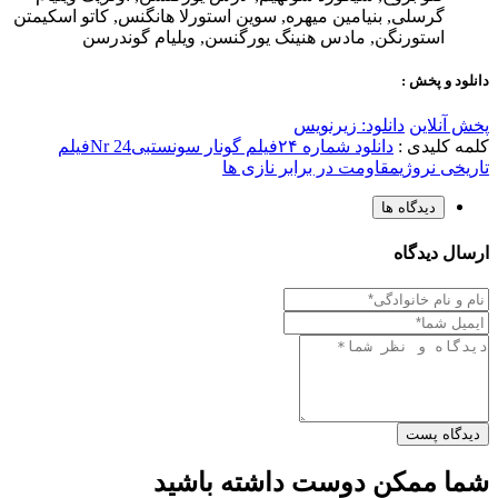
گرسلی
,
بنیامین میهره
,
سوین استورلا هانگنس
,
کاتو اسکیمتن
استورنگن
,
مادس هنینگ یورگنسن
,
ویلیام گوندرسن
دانلود و پخش :
پخش آنلاین
دانلود: زیرنویس
کلمه کلیدی :
دانلود شماره ۲۴
فیلم گونار سونستبی
Nr 24
فیلم
تاریخی نروژی
مقاومت در برابر نازی ها
دیدگاه ها
ارسال دیدگاه
دیدگاه پست
شما ممکن دوست داشته باشید