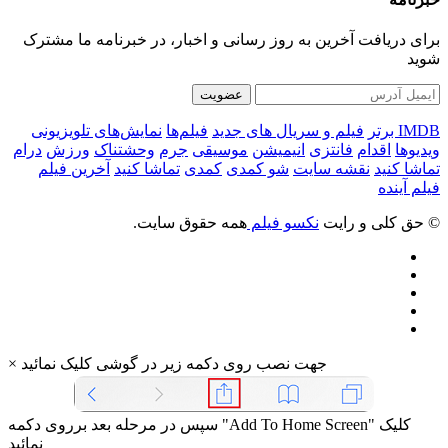
برای دریافت آخرین به روز رسانی و اخبار، در خبرنامه ما مشترک
شوید
عضویت
IMDB برتر
فیلم و سریال های جدید
فیلم‌ها
نمایش‌های تلویزیونی
ویدیوها
اقدام
فانتزی
انیمیشن
موسیقی
جرم
وحشتناک
ورزش
درام
تماشا کنید
نقشه سایت
شو کمدی
کمدی
تماشا کنید
آخرین فیلم
فیلم آینده
© حق کلی و رایت
نکسو فیلم
همه حقوق سایت.
جهت نصب روی دکمه زیر در گوشی کلیک نمائید
×
سپس در مرحله بعد برروی دکمه "Add To Home Screen" کلیک
نمائید