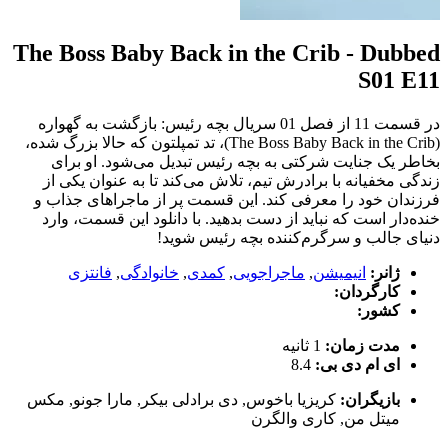
The Boss Baby Back in the Crib - Dubbed
S01 E11
در قسمت 11 از فصل 01 سریال بچه رئیس: بازگشت به گهواره
(The Boss Baby Back in the Crib)، تد تمپلتون که حالا بزرگ شده،
بخاطر یک جنایت شرکتی به بچه رئیس تبدیل می‌شود. او برای
زندگی مخفیانه با برادرش تیم، تلاش می‌کند تا به عنوان یکی از
فرزندان خود را معرفی کند. این قسمت پر از ماجراهای جذاب و
خنده‌دار است که نباید از دست بدهید. با دانلود این قسمت، وارد
دنیای جالب و سرگرم‌کننده بچه رئیس شوید!
ژانر:
انیمیشن
,
ماجراجویی
,
کمدی
,
خانوادگی
,
فانتزی
کارگردان:
کشور:
مدت زمان:
1 ثانیه
ای ام دی بی:
8.4
بازیگران:
کریزیا باخوس
,
دی برادلی بیکر
,
مارا جونو
,
مکس
میتل من
,
کاری والگرن