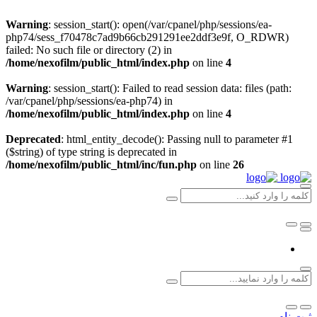
Warning
: session_start(): open(/var/cpanel/php/sessions/ea-
php74/sess_f70478c7ad9b66cb291291ee2ddf3e9f, O_RDWR)
failed: No such file or directory (2) in
/home/nexofilm/public_html/index.php
on line
4
Warning
: session_start(): Failed to read session data: files (path:
/var/cpanel/php/sessions/ea-php74) in
/home/nexofilm/public_html/index.php
on line
4
Deprecated
: html_entity_decode(): Passing null to parameter #1
($string) of type string is deprecated in
/home/nexofilm/public_html/inc/fun.php
on line
26
ثبت نام