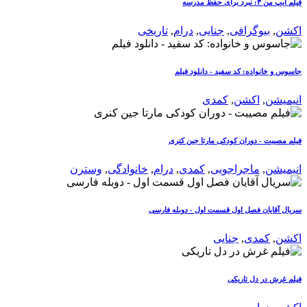
فیلم ایپ من ۳: نبرد برای حفظ مدرسه
اکشن
,
بیوگرافی
,
جنایی
,
درام
,
تاریخی
جاسوس و خانواده: کد سفید - دانلود فیلم
انیمیشن
,
اکشن
,
کمدی
فیلم مصیبت - دوران کودکی مارتا جین کنری
انیمیشن
,
ماجراجویی
,
کمدی
,
درام
,
خانوادگی
,
وسترن
سریال آقایان فصل اول قسمت اول - دوبله فارسی
اکشن
,
کمدی
,
جنایی
فیلم غرش در دل تاریکی