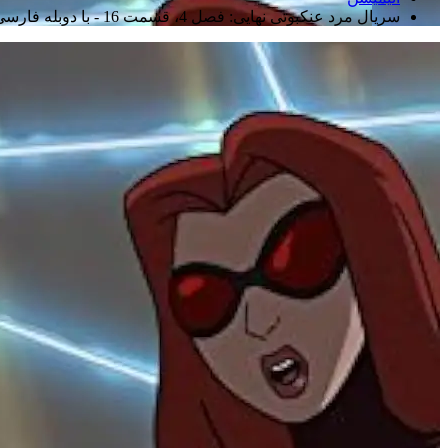
سریال مرد عنکبوتی نهایی: فصل 4، قسمت 16 - با دوبله فارسی