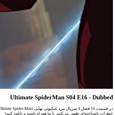
Ultimate SpiderMan S04 E16 - Dubbed
خطرات ناشناخته‌ای ظهور می‌کنند. با ما همراه باشید و دانلود کنید!