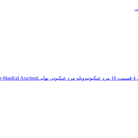
ی
کبوتی
دوبله مرد عنکبوتی نهایی
Kid Arachnid
er-Man