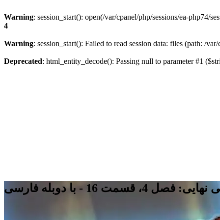
Warning
: session_start(): open(/var/cpanel/php/sessions/ea-php74
4
Warning
: session_start(): Failed to read session data: files (path: /v
Deprecated
: html_entity_decode(): Passing null to parameter #1 ($str
 قسمت 16 - با دوبله فارسی