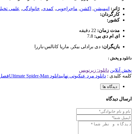
ژانر:
انیمیشن
,
اکشن
,
ماجراجویی
,
کمدی
,
خانوادگی
,
علمی تخیل
کارگردان:
کشور:
مدت زمان:
22 دقیقه
ای ام دی بی:
7.8
بازیگران:
دی برادلی بیکر
,
ماریا کانالس-باررا
دانلود و پخش :
پخش آنلاین
دانلود: زیرنویس
کلمه کلیدی :
دانلود مرد عنکبوتی نهایی
دانلود Ultimate Spider-Man
فصل 4 قسمت 16 مرد عن
دیدگاه ها
ارسال دیدگاه