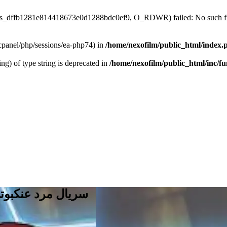
/sess_dffb1281e814418673e0d1288bdc0ef9, O_RDWR) failed: No such fil
ar/cpanel/php/sessions/ea-php74) in
/home/nexofilm/public_html/index.
ing) of type string is deprecated in
/home/nexofilm/public_html/inc/f
سریال مرد عنکبوتی نهایی: فصل 4،