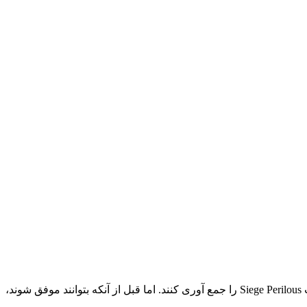
در قسمت 16 فصل 4 سریال مرد عنکبوتی نهایی (Ultimate Spider-Man)، Spider-Man و Kid Arachnid به ابعاد متناوب سفر می‌کنند تا قطعات Siege Perilous را جمع آوری کنند. اما قبل از آنکه بتوانند موفق شوند،