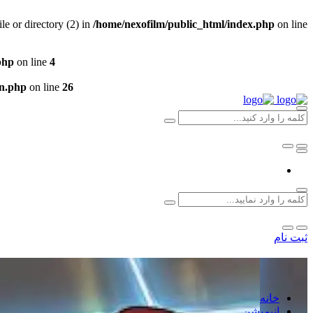
e or directory (2) in
/home/nexofilm/public_html/index.php
on line
php
on line
4
un.php
on line
26
ثبت نام
خانه
انیمیشن