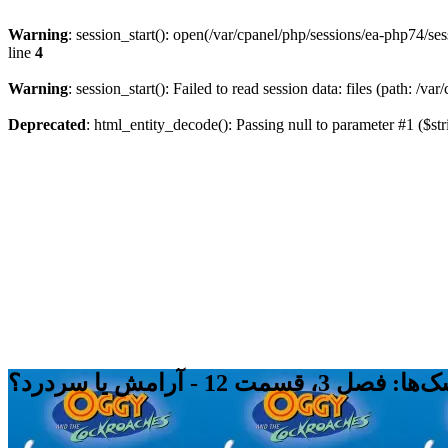
Warning
: session_start(): open(/var/cpanel/php/sessions/ea-php74
line
4
Warning
: session_start(): Failed to read session data: files (path: /v
Deprecated
: html_entity_decode(): Passing null to parameter #1 ($str
12 - آرامش یا سردرد؟