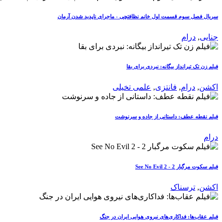
سریال فصل سوم قسمت اول خانم نظافتچی - ماجرای ناپدید شدن آرمان
جنایی
,
درام
فیلم زن تک تیرانداز بیگانه: نبردی برای بقا
اکشن
,
درام
,
فانتزی
,
علمی تخیلی
فیلم نقطه عطف: داستانی از جاده و سرنوشت
درام
فیلم سکوت مرگبار 2 - See No Evil 2
اکشن
,
ترسناک
فیلم عقاب‌ها: فداکاری‌های نیروی هوایی ایران در جنگ