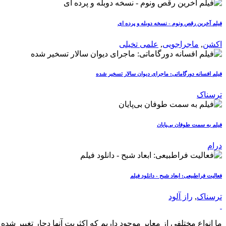
فیلم آخرین رقص ونوم - نسخه دوبله و پرده ای
اکشن
,
ماجراجویی
,
علمی تخیلی
فیلم افسانه دورگاماتی: ماجرای دیوان سالار تسخیر شده
ترسناک
فیلم به سمت طوفان بی‌پایان
درام
فعالیت فراطبیعی: ابعاد شبح - دانلود فیلم
ترسناک
,
راز آلود
ما انواع مختلفی از معابر موجود داریم که اکثریت آنها دچار تغییر شده 