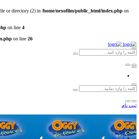
e or directory (2) in
/home/nexofilm/public_html/index.php
on
php
on line
4
un.php
on line
26
ثبت نام
خانه
انیمیشن