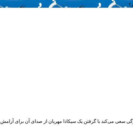
مت 12 فصل 3 انیمیشن محبوب Oggy and the Cockroaches، اوگی سعی می‌کند با گرفتن یک سیکادا مهربا