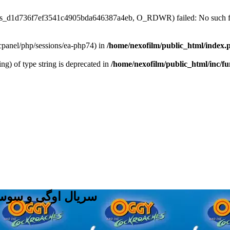
/sess_d1d736f7ef3541c4905bda646387a4eb, O_RDWR) failed: No such fil
ar/cpanel/php/sessions/ea-php74) in
/home/nexofilm/public_html/index.
ing) of type string is deprecated in
/home/nexofilm/public_html/inc/f
سریال اوگی و سوسک‌ها: فصل 3، قسمت 