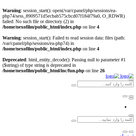
Warning
: session_start(): open(/var/cpanel/php/sessions/ea-
php74/sess_8909571d5ecbab575cbcd07f184f79a0, O_RDWR)
failed: No such file or directory (2) in
/home/nexofilm/public_html/index.php
on line
4
Warning
: session_start(): Failed to read session data: files (path:
/var/cpanel/php/sessions/ea-php74) in
/home/nexofilm/public_html/index.php
on line
4
Deprecated
: html_entity_decode(): Passing null to parameter #1
($string) of type string is deprecated in
/home/nexofilm/public_html/inc/fun.php
on line
26
ثبت نام