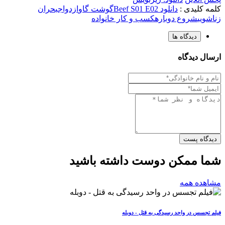
کلمه کلیدی :
دانلود Beef S01 E02
گوشت گاو
ازدواج
بحران
زناشویی
شروع دوباره
کسب و کار خانواده
دیدگاه ها
ارسال دیدگاه
دیدگاه پست
شما ممکن دوست داشته باشید
مشاهده همه
فیلم تجسس در واحد رسیدگی به قتل - دوبله