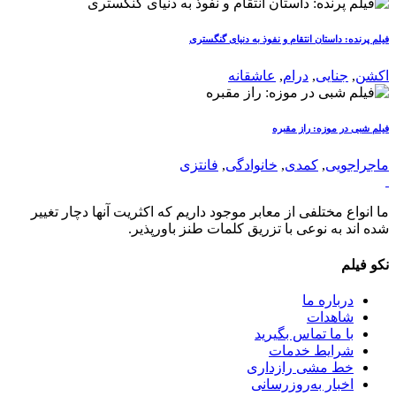
فیلم پرنده: داستان انتقام و نفوذ به دنیای گنگستری
اکشن
,
جنایی
,
درام
,
عاشقانه
فیلم شبی در موزه: راز مقبره
ماجراجویی
,
کمدی
,
خانوادگی
,
فانتزی
ما انواع مختلفی از معابر موجود داریم که اکثریت آنها دچار تغییر
شده اند به نوعی با تزریق کلمات طنز باورپذیر.
نکو فیلم
درباره ما
شاهدات
با ما تماس بگیرید
شرایط خدمات
خط مشی رازداری
اخبار به‌روزرسانی