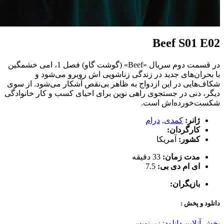
Beef S01 E02
در قسمت دوم سریال «Beef» (گوشت گاو) فصل 1، امی خشمگین
با بحران‌های جدید در زندگی زناشویی اش روبرو می‌شود و
شکاف‌هایی در این ازدواج به ظاهر بی‌نقص آشکار می‌شود. از سوی
دیگر، دنی در جستجوی راهی نوین برای احیای کسب و کار خانوادگی
شکست‌خورده‌اش است.
ژانر:
کمدی
,
درام
کارگردان:
کشور:
آمریکا
مدت زمان:
33 دقیقه
ای ام دی بی:
7.5
بازیگران:
دانلود و پخش :
پخش آنلاین
دانلود: زیرنویس