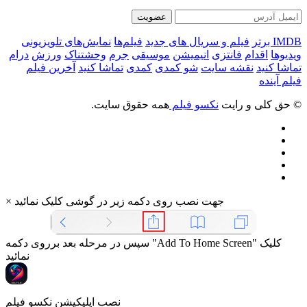
عضویت
IMDB برتر
فیلم و سریال های جدید
فیلم‌ها
نمایش‌های تلویزیونی
ویدیوها
اقدام
فانتزی
انیمیشن
موسیقی
جرم
وحشتناک
ورزش
درام
تماشا کنید
نقشه سایت
شو کمدی
کمدی
تماشا کنید
آخرین فیلم
فیلم آینده
© حق کلی و رایت
نکسو فیلم
همه حقوق سایت.
جهت نصب روی دکمه زیر در گوشی کلیک نمائید
×
سپس در مرحله بعد برروی دکمه "Add To Home Screen" کلیک
نمائید
نصب اپلیکیشن نکسو فیلم