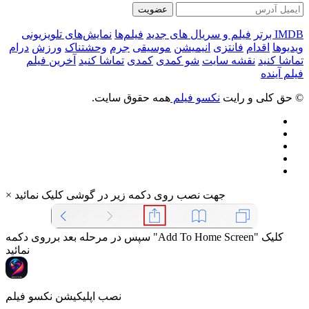
عضویت
IMDB برتر
فیلم و سریال های جدید
فیلم‌ها
نمایش‌های تلویزیونی
ویدیوها
اقدام
فانتزی
انیمیشن
موسیقی
جرم
وحشتناک
ورزش
درام
تماشا کنید
نقشه سایت
شو کمدی
کمدی
تماشا کنید
آخرین فیلم
فیلم آینده
© حق کلی و رایت
نکسو فیلم
همه حقوق سایت.
جهت نصب روی دکمه زیر در گوشی کلیک نمائید
×
سپس در مرحله بعد برروی دکمه "Add To Home Screen" کلیک
نمائید
نصب اپلیکیشن نکسو فیلم