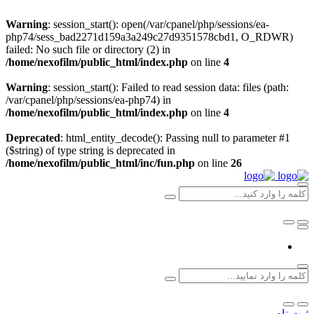
Warning
: session_start(): open(/var/cpanel/php/sessions/ea-
php74/sess_bad2271d159a3a249c27d9351578cbd1, O_RDWR)
failed: No such file or directory (2) in
/home/nexofilm/public_html/index.php
on line
4
Warning
: session_start(): Failed to read session data: files (path:
/var/cpanel/php/sessions/ea-php74) in
/home/nexofilm/public_html/index.php
on line
4
Deprecated
: html_entity_decode(): Passing null to parameter #1
($string) of type string is deprecated in
/home/nexofilm/public_html/inc/fun.php
on line
26
ثبت نام