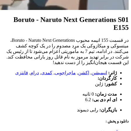
Boruto - Naruto Next Generations S01
E155
در قسمت 155 انیمه محبوب Boruto - Naruto Next Generations،
میتسوکی و میکازوکی یک مرد مصدوم را در یک کوچه کشف
می‌کنند. در ادامه، تیم 7 به مأموریتی اعزام می‌شود تا از رئیس یک
شرکت در برابر تهدید مرموز به نام قاتل روز بارانی محافظت کند.
این قسمت هیجان‌انگیز را از دست ندهید!
ژانر:
انیمیشن
,
اکشن
,
ماجراجویی
,
کمدی
,
درام
,
فانتزی
کارگردان:
کشور:
ژاپن
مدت زمان:
0 ثانیه
ای ام دی بی:
6.2
بازیگران:
رابی دیموند
دانلود و پخش :