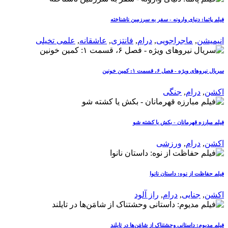
فیلم پاتما: دنیای وارونه - سفر به سرزمین ناشناخته
انیمیشن
,
ماجراجویی
,
درام
,
فانتزی
,
عاشقانه
,
علمی تخیلی
سریال نیروهای ویژه - فصل ۶، قسمت ۱: کمین خونین
اکشن
,
درام
,
جنگی
فیلم مبارزه قهرمانان - بکش یا کشته شو
اکشن
,
درام
,
ورزشی
فیلم حفاظت از نوه: داستان نانوا
اکشن
,
جنایی
,
درام
,
راز آلود
فیلم مدیوم: داستانی وحشتناک از شامَن‌ها در تایلند