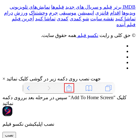
IMDB برتر
فیلم و سریال های جدید
فیلم‌ها
نمایش‌های تلویزیونی
ویدیوها
اقدام
فانتزی
انیمیشن
موسیقی
جرم
وحشتناک
ورزش
درام
تماشا کنید
نقشه سایت
شو کمدی
کمدی
تماشا کنید
آخرین فیلم
فیلم آینده
© حق کلی و رایت
نکسو فیلم
همه حقوق سایت.
جهت نصب روی دکمه زیر در گوشی کلیک نمائید
×
سپس در مرحله بعد برروی دکمه "Add To Home Screen" کلیک
نمائید
نصب اپلیکیشن نکسو فیلم
نصب