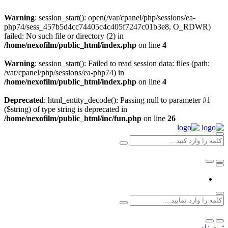
Warning
: session_start(): open(/var/cpanel/php/sessions/ea-
php74/sess_457b5d4cc74405c4c405f7247c01b3e8, O_RDWR)
failed: No such file or directory (2) in
/home/nexofilm/public_html/index.php
on line
4
Warning
: session_start(): Failed to read session data: files (path:
/var/cpanel/php/sessions/ea-php74) in
/home/nexofilm/public_html/index.php
on line
4
Deprecated
: html_entity_decode(): Passing null to parameter #1
($string) of type string is deprecated in
/home/nexofilm/public_html/inc/fun.php
on line
26
ثبت نام