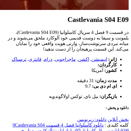
Castlevania S04 E09
در قسمت 9 فصل 4 سریال کاسلوانیا (Castlevania S04 E09)،
بلمونت و سیفا به دوست قدیمی خود آلوکارد ملحق می‌شوند و در
میانه نبردی سرنوشت‌ساز، وارنی هویت واقعی خود را نمایان
می‌کند. این قسمت پرهیجان را از دست ندهید!
ژانر:
انیمیشن
,
اکشن
,
ماجراجویی
,
درام
,
فانتزی
,
ترسناک
کارگردان:
کشور:
آمریکا
مدت زمان:
31 دقیقه
ای ام دی بی:
9.7
بازیگران:
بیل نای
,
توکس اولاگوندویه
دانلود و پخش :
پخش آنلاین
دانلود: زیرنویس
کلمه کلیدی :
دانلود کاسلوانیا فصل 4 قسمت 9
Castlevania S04
E09
دانلود سریال کاسلوانیا
کاسلوانیا
بلمونت
آلوکارد
نبرد تاریخی