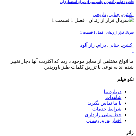
فانتوم: فیلمی اکشن و جاسوسی از دوران استعمار ژاپن
اکشن
,
جنایی
,
تاریخی
سریال فرار از زندان - فصل 1 قسمت 1
اکشن
,
جنایی
,
درام
,
راز آلود
ما انواع مختلفی از معابر موجود داریم که اکثریت آنها دچار تغییر
شده اند به نوعی با تزریق کلمات طنز باورپذیر.
نکو فیلم
درباره ما
شاهدات
با ما تماس بگیرید
شرایط خدمات
خط مشی رازداری
اخبار به‌روزرسانی
ژانر