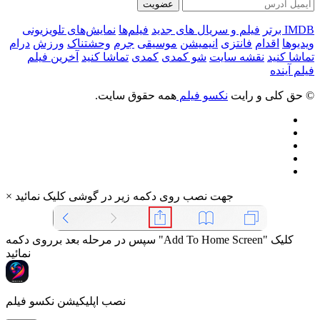
عضویت
IMDB برتر
فیلم و سریال های جدید
فیلم‌ها
نمایش‌های تلویزیونی
ویدیوها
اقدام
فانتزی
انیمیشن
موسیقی
جرم
وحشتناک
ورزش
درام
تماشا کنید
نقشه سایت
شو کمدی
کمدی
تماشا کنید
آخرین فیلم
فیلم آینده
© حق کلی و رایت
نکسو فیلم
همه حقوق سایت.
جهت نصب روی دکمه زیر در گوشی کلیک نمائید
×
سپس در مرحله بعد برروی دکمه "Add To Home Screen" کلیک
نمائید
نصب اپلیکیشن نکسو فیلم