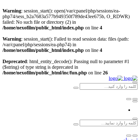
Warning
: session_start(): open(/var/cpanel/php/sessions/ea-
php74/sess_b2a7683a577b949350f789de43ee675b, O_RDWR)
failed: No such file or directory (2) in
/home/nexofilm/public_html/index.php
on line
4
Warning
: session_start(): Failed to read session data: files (path:
/var/cpanel/php/sessions/ea-php74) in
/home/nexofilm/public_html/index.php
on line
4
Deprecated
: html_entity_decode(): Passing null to parameter #1
($string) of type string is deprecated in
/home/nexofilm/public_html/inc/fun.php
on line
26
ثبت نام