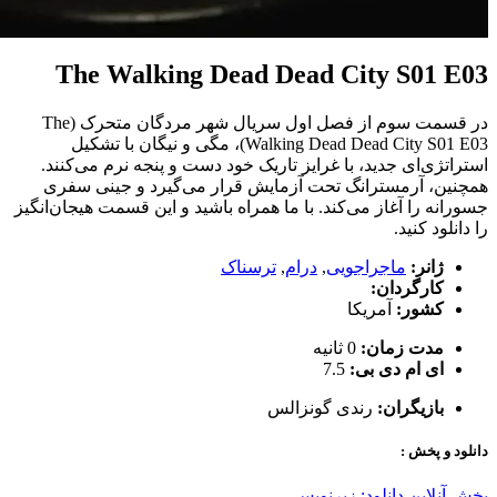
The Walking Dead Dead City S01 E03
در قسمت سوم از فصل اول سریال شهر مردگان متحرک (The
Walking Dead Dead City S01 E03)، مگی و نیگان با تشکیل
استراتژی‌ای جدید، با غرایز تاریک خود دست و پنجه نرم می‌کنند.
همچنین، آرمسترانگ تحت آزمایش قرار می‌گیرد و جینی سفری
جسورانه را آغاز می‌کند. با ما همراه باشید و این قسمت هیجان‌انگیز
را دانلود کنید.
ژانر:
ماجراجویی
,
درام
,
ترسناک
کارگردان:
کشور:
آمریکا
مدت زمان:
0 ثانیه
ای ام دی بی:
7.5
بازیگران:
رندی گونزالس
دانلود و پخش :
پخش آنلاین
دانلود: زیرنویس