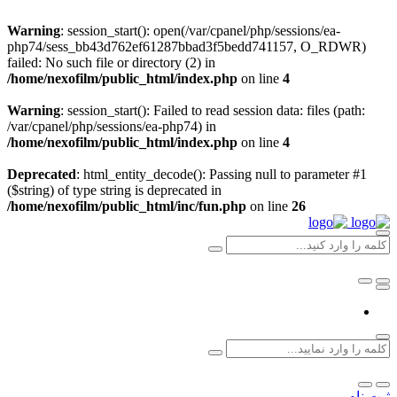
Warning
: session_start(): open(/var/cpanel/php/sessions/ea-
php74/sess_bb43d762ef61287bbad3f5bedd741157, O_RDWR)
failed: No such file or directory (2) in
/home/nexofilm/public_html/index.php
on line
4
Warning
: session_start(): Failed to read session data: files (path:
/var/cpanel/php/sessions/ea-php74) in
/home/nexofilm/public_html/index.php
on line
4
Deprecated
: html_entity_decode(): Passing null to parameter #1
($string) of type string is deprecated in
/home/nexofilm/public_html/inc/fun.php
on line
26
ثبت نام