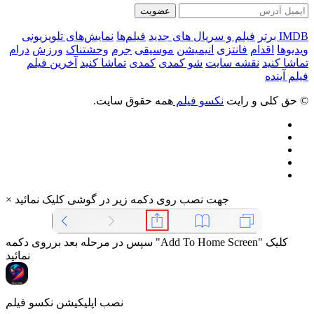
عضویت
IMDB برتر
فیلم و سریال های جدید
فیلم‌ها
نمایش‌های تلویزیونی
ویدیوها
اقدام
فانتزی
انیمیشن
موسیقی
جرم
وحشتناک
ورزش
درام
تماشا کنید
نقشه سایت
شو کمدی
کمدی
تماشا کنید
آخرین فیلم
فیلم آینده
© حق کلی و رایت
نکسو فیلم
همه حقوق سایت.
جهت نصب روی دکمه زیر در گوشی کلیک نمائید
×
سپس در مرحله بعد برروی دکمه "Add To Home Screen" کلیک
نمائید
نصب اپلیکیشن نکسو فیلم