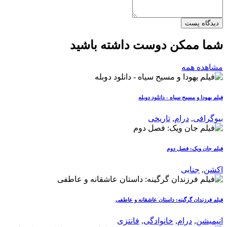
دیدگاه پست
شما ممکن دوست داشته باشید
مشاهده همه
فیلم یهودا و مسیح سیاه - دانلود دوبله
بیوگرافی
,
درام
,
تاریخی
فیلم جان ویک: فصل دوم
اکشن
,
جنایی
فیلم فرزندان گرگینه: داستان عاشقانه و عاطفی
انیمیشن
,
درام
,
خانوادگی
,
فانتزی