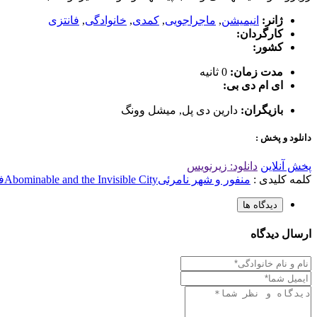
ژانر:
انیمیشن
,
ماجراجویی
,
کمدی
,
خانوادگی
,
فانتزی
کارگردان:
کشور:
مدت زمان:
0 ثانیه
ای ام دی بی:
بازیگران:
دارین دی پل
,
میشل وونگ
دانلود و پخش :
پخش آنلاین
دانلود: زیرنویس
کلمه کلیدی :
منفور و شهر نامرئی
Abominable and the Invisible City
ف
دیدگاه ها
ارسال دیدگاه