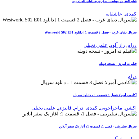
فیلم آتش در بهشت: سفری به دنیای گاو دریایی
کمدی
,
عاشقانه
سریال دنیای غرب - فصل 2 قسمت 1 | دانلود Westworld S02 E01
درام
,
راز آلود
,
علمی تخیلی
فیلم نه امروز - نسخه دوبله
درام
آکادمی آمبرلا فصل 3 قسمت 1 - دانلود سریال
اکشن
,
ماجراجویی
,
کمدی
,
درام
,
فانتزی
,
علمی تخیلی
سریال سلبریتی - فصل 1، قسمت 1: آغاز یک سفر آنلاین