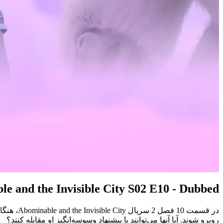
e and the Invisible City S02 E10 - Dubbed
در قسمت 
روبرو شوند. آیا آنها می‌توانند با پیشنهاد وسوسه‌انگیز او مقابله کنند؟