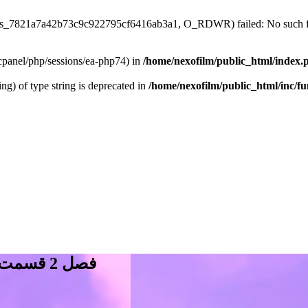
/sess_7821a7a42b73c9c922795cf6416ab3a1, O_RDWR) failed: No such fil
ar/cpanel/php/sessions/ea-php74) in
/home/nexofilm/public_html/index.
ing) of type string is deprecated in
/home/nexofilm/public_html/inc/f
فصل 2 قسمت 10 سریال منفور و شهر نامرئی - دانلود دوبله