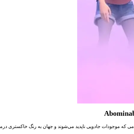
Abominabl
10 فصل 2 سریال Abominable and the Invisible City، هنگامی که موجودات جادویی ناپدید می‌شوند و