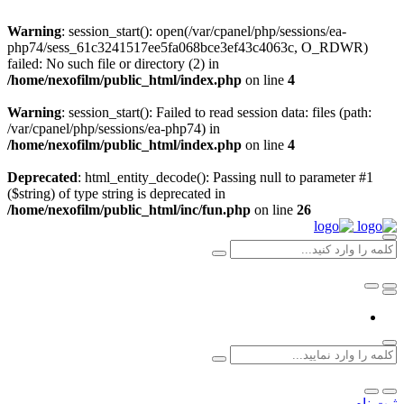
Warning
: session_start(): open(/var/cpanel/php/sessions/ea-
php74/sess_61c3241517ee5fa068bce3ef43c4063c, O_RDWR)
failed: No such file or directory (2) in
/home/nexofilm/public_html/index.php
on line
4
Warning
: session_start(): Failed to read session data: files (path:
/var/cpanel/php/sessions/ea-php74) in
/home/nexofilm/public_html/index.php
on line
4
Deprecated
: html_entity_decode(): Passing null to parameter #1
($string) of type string is deprecated in
/home/nexofilm/public_html/inc/fun.php
on line
26
ثبت نام