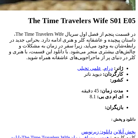
The Time Travelers Wife S01 E05
در قسمت پنجم از فصل اول سریال The Time Travelers Wife،
داستان پیچیده و عاشقانه کلر و هنری ادامه دارد. بحرانی جدید در
رابطه‌شان به وجود می‌آید، زیرا سفر در زمان به مشکلات و
چالش‌های بیشتری منجر می‌شود. با دانلود این قسمت، با هنری و
کلر در دنیای پر از ماجراجویی‌های عاشقانه همراه شوید.
ژانر:
درام
,
علمی تخیلی
کارگردان:
دیوید ناتر
کشور:
مدت زمان:
45 دقیقه
ای ام دی بی:
8.1
بازیگران:
دانلود و پخش :
پخش آنلاین
دانلود: زیرنویس
کلمه کلیدی :
همسر مسافر زمان
The Time Travelers Wife
دانلود