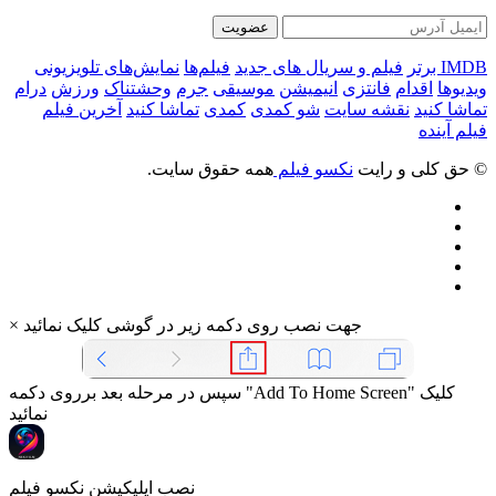
عضویت
IMDB برتر
فیلم و سریال های جدید
فیلم‌ها
نمایش‌های تلویزیونی
ویدیوها
اقدام
فانتزی
انیمیشن
موسیقی
جرم
وحشتناک
ورزش
درام
تماشا کنید
نقشه سایت
شو کمدی
کمدی
تماشا کنید
آخرین فیلم
فیلم آینده
© حق کلی و رایت
نکسو فیلم
همه حقوق سایت.
جهت نصب روی دکمه زیر در گوشی کلیک نمائید
×
سپس در مرحله بعد برروی دکمه "Add To Home Screen" کلیک
نمائید
نصب اپلیکیشن نکسو فیلم