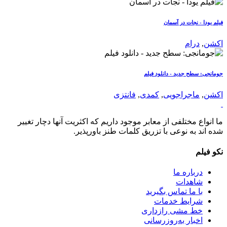
فیلم یودا - نجات در آسمان
اکشن
,
درام
جومانجی: سطح جدید - دانلود فیلم
اکشن
,
ماجراجویی
,
کمدی
,
فانتزی
ما انواع مختلفی از معابر موجود داریم که اکثریت آنها دچار تغییر
شده اند به نوعی با تزریق کلمات طنز باورپذیر.
نکو فیلم
درباره ما
شاهدات
با ما تماس بگیرید
شرایط خدمات
خط مشی رازداری
اخبار به‌روزرسانی