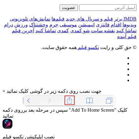
عضویت
IMDB برتر
فیلم و سریال های جدید
فیلم‌ها
نمایش‌های تلویزیونی
ویدیوها
اقدام
فانتزی
انیمیشن
موسیقی
جرم
وحشتناک
ورزش
درام
تماشا کنید
نقشه سایت
شو کمدی
کمدی
تماشا کنید
آخرین فیلم
فیلم آینده
© حق کلی و رایت
نکسو فیلم
همه حقوق سایت.
جهت نصب روی دکمه زیر در گوشی کلیک نمائید
×
سپس در مرحله بعد برروی دکمه "Add To Home Screen" کلیک
نمائید
نصب اپلیکیشن نکسو فیلم