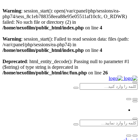
Warning
: session_start(): open(/var/cpanel/php/sessions/ea-
php74/sess_8c1eb788358eea88e95e05511af10cfc, O_RDWR)
failed: No such file or directory (2) in
/home/nexofilm/public_html/index.php
on line
4
Warning
: session_start(): Failed to read session data: files (path:
/var/cpanel/php/sessions/ea-php74) in
/home/nexofilm/public_html/index.php
on line
4
Deprecated
: html_entity_decode(): Passing null to parameter #1
($string) of type string is deprecated in
/home/nexofilm/public_html/inc/fun.php
on line
26
ثبت نام