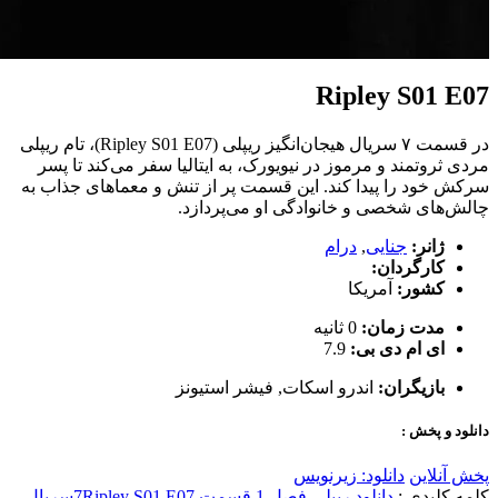
Ripley S01 E07
در قسمت ۷ سریال هیجان‌انگیز ریپلی (Ripley S01 E07)، تام ریپلی
مردی ثروتمند و مرموز در نیویورک، به ایتالیا سفر می‌کند تا پسر
سرکش خود را پیدا کند. این قسمت پر از تنش و معماهای جذاب به
چالش‌های شخصی و خانوادگی او می‌پردازد.
ژانر:
جنایی
,
درام
کارگردان:
کشور:
آمریکا
مدت زمان:
0 ثانیه
ای ام دی بی:
7.9
بازیگران:
اندرو اسکات
,
فیشر استیونز
دانلود و پخش :
پخش آنلاین
دانلود: زیرنویس
کلمه کلیدی :
دانلود ریپلی فصل 1 قسمت 7
Ripley S01 E07
سریال