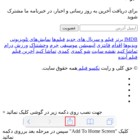
برای دریافت آخرین به روز رسانی و اخبار، در خبرنامه ما مشترک
شوید
عضویت
IMDB برتر
فیلم و سریال های جدید
فیلم‌ها
نمایش‌های تلویزیونی
ویدیوها
اقدام
فانتزی
انیمیشن
موسیقی
جرم
وحشتناک
ورزش
درام
تماشا کنید
نقشه سایت
شو کمدی
کمدی
تماشا کنید
آخرین فیلم
فیلم آینده
© حق کلی و رایت
نکسو فیلم
همه حقوق سایت.
جهت نصب روی دکمه زیر در گوشی کلیک نمائید
×
سپس در مرحله بعد برروی دکمه "Add To Home Screen" کلیک
نمائید