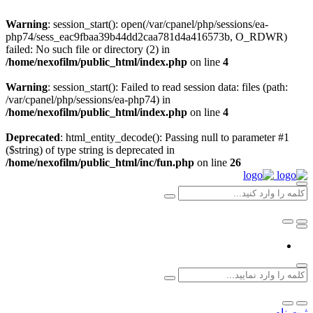
Warning
: session_start(): open(/var/cpanel/php/sessions/ea-
php74/sess_eac9fbaa39b44dd2caa781d4a416573b, O_RDWR)
failed: No such file or directory (2) in
/home/nexofilm/public_html/index.php
on line
4
Warning
: session_start(): Failed to read session data: files (path:
/var/cpanel/php/sessions/ea-php74) in
/home/nexofilm/public_html/index.php
on line
4
Deprecated
: html_entity_decode(): Passing null to parameter #1
($string) of type string is deprecated in
/home/nexofilm/public_html/inc/fun.php
on line
26
ثبت نام