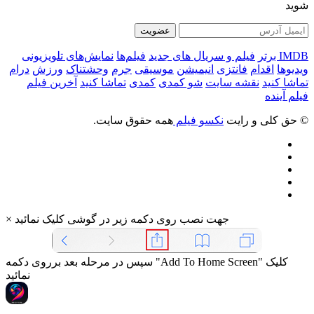
شوید
عضویت
IMDB برتر
فیلم و سریال های جدید
فیلم‌ها
نمایش‌های تلویزیونی
ویدیوها
اقدام
فانتزی
انیمیشن
موسیقی
جرم
وحشتناک
ورزش
درام
تماشا کنید
نقشه سایت
شو کمدی
کمدی
تماشا کنید
آخرین فیلم
فیلم آینده
© حق کلی و رایت
نکسو فیلم
همه حقوق سایت.
جهت نصب روی دکمه زیر در گوشی کلیک نمائید
×
سپس در مرحله بعد برروی دکمه "Add To Home Screen" کلیک
نمائید