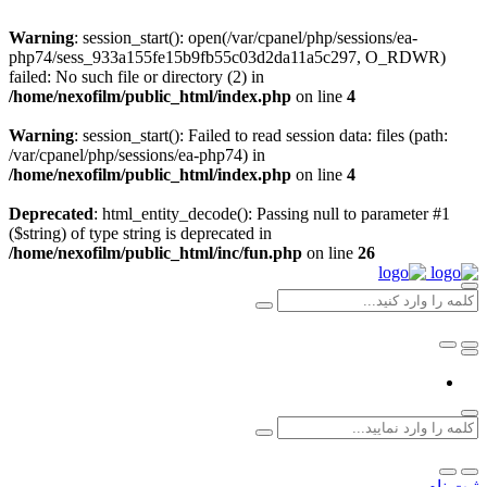
Warning
: session_start(): open(/var/cpanel/php/sessions/ea-
php74/sess_933a155fe15b9fb55c03d2da11a5c297, O_RDWR)
failed: No such file or directory (2) in
/home/nexofilm/public_html/index.php
on line
4
Warning
: session_start(): Failed to read session data: files (path:
/var/cpanel/php/sessions/ea-php74) in
/home/nexofilm/public_html/index.php
on line
4
Deprecated
: html_entity_decode(): Passing null to parameter #1
($string) of type string is deprecated in
/home/nexofilm/public_html/inc/fun.php
on line
26
ثبت نام