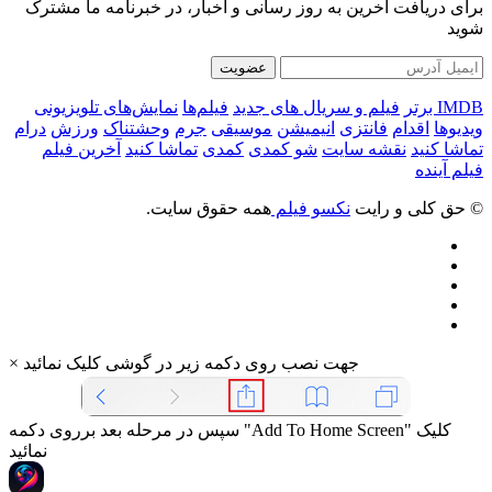
برای دریافت آخرین به روز رسانی و اخبار، در خبرنامه ما مشترک
شوید
عضویت
IMDB برتر
فیلم و سریال های جدید
فیلم‌ها
نمایش‌های تلویزیونی
ویدیوها
اقدام
فانتزی
انیمیشن
موسیقی
جرم
وحشتناک
ورزش
درام
تماشا کنید
نقشه سایت
شو کمدی
کمدی
تماشا کنید
آخرین فیلم
فیلم آینده
© حق کلی و رایت
نکسو فیلم
همه حقوق سایت.
جهت نصب روی دکمه زیر در گوشی کلیک نمائید
×
سپس در مرحله بعد برروی دکمه "Add To Home Screen" کلیک
نمائید