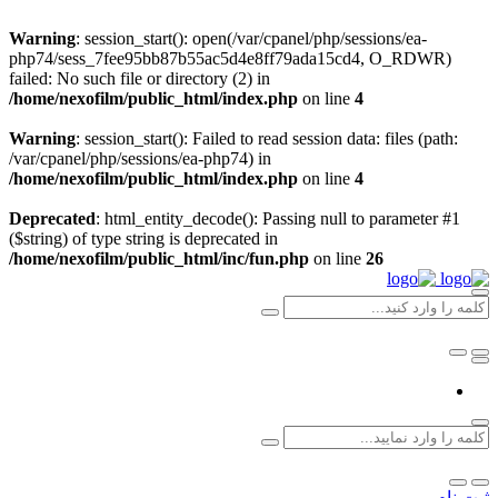
Warning
: session_start(): open(/var/cpanel/php/sessions/ea-
php74/sess_7fee95bb87b55ac5d4e8ff79ada15cd4, O_RDWR)
failed: No such file or directory (2) in
/home/nexofilm/public_html/index.php
on line
4
Warning
: session_start(): Failed to read session data: files (path:
/var/cpanel/php/sessions/ea-php74) in
/home/nexofilm/public_html/index.php
on line
4
Deprecated
: html_entity_decode(): Passing null to parameter #1
($string) of type string is deprecated in
/home/nexofilm/public_html/inc/fun.php
on line
26
ثبت نام