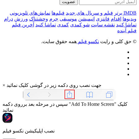
عضویت
IMDB برتر
فیلم و سریال های جدید
فیلم‌ها
نمایش‌های تلویزیونی
ویدیوها
اقدام
فانتزی
انیمیشن
موسیقی
جرم
وحشتناک
ورزش
درام
تماشا کنید
نقشه سایت
شو کمدی
کمدی
تماشا کنید
آخرین فیلم
فیلم آینده
© حق کلی و رایت
نکسو فیلم
همه حقوق سایت.
جهت نصب روی دکمه زیر در گوشی کلیک نمائید
×
سپس در مرحله بعد برروی دکمه "Add To Home Screen" کلیک
نمائید
نصب اپلیکیشن نکسو فیلم