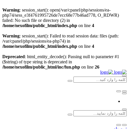
Warning
: session_start(): open(/var/cpanel/php/sessions/ea-
php74/sess_e3f4761995726de7ecc68e77b46ad778, O_RDWR)
failed: No such file or directory (2) in
/home/nexofilm/public_html/index.php
on line
4
Warning
: session_start(): Failed to read session data: files (path:
/var/cpanel/php/sessions/ea-php74) in
/home/nexofilm/public_html/index.php
on line
4
Deprecated
: html_entity_decode(): Passing null to parameter #1
($string) of type string is deprecated in
/home/nexofilm/public_html/inc/fun.php
on line
26
ثبت نام