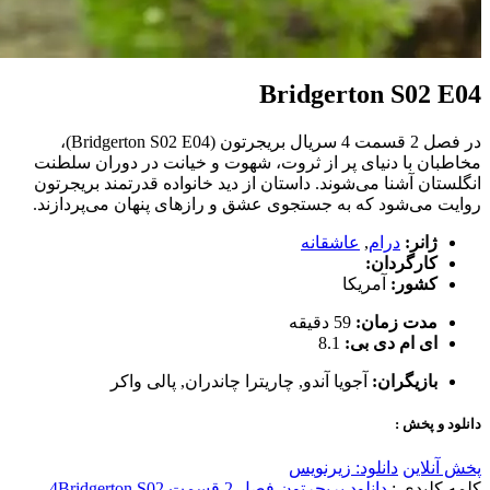
Bridgerton S02 E04
در فصل 2 قسمت 4 سریال بریجرتون (Bridgerton S02 E04)،
مخاطبان با دنیای پر از ثروت، شهوت و خیانت در دوران سلطنت
انگلستان آشنا می‌شوند. داستان از دید خانواده قدرتمند بریجرتون
روایت می‌شود که به جستجوی عشق و رازهای پنهان می‌پردازند.
ژانر:
درام
,
عاشقانه
کارگردان:
کشور:
آمریکا
مدت زمان:
59 دقیقه
ای ام دی بی:
8.1
بازیگران:
آجویا آندو
,
چاریترا چاندران
,
پالی واکر
دانلود و پخش :
پخش آنلاین
دانلود: زیرنویس
کلمه کلیدی :
دانلود بریجرتون فصل 2 قسمت 4
Bridgerton S02