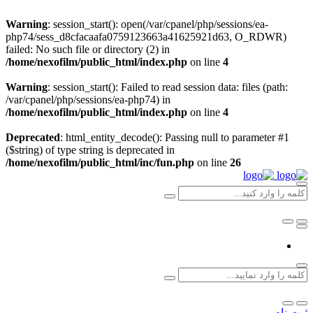
Warning
: session_start(): open(/var/cpanel/php/sessions/ea-
php74/sess_d8cfacaafa0759123663a41625921d63, O_RDWR)
failed: No such file or directory (2) in
/home/nexofilm/public_html/index.php
on line
4
Warning
: session_start(): Failed to read session data: files (path:
/var/cpanel/php/sessions/ea-php74) in
/home/nexofilm/public_html/index.php
on line
4
Deprecated
: html_entity_decode(): Passing null to parameter #1
($string) of type string is deprecated in
/home/nexofilm/public_html/inc/fun.php
on line
26
ثبت نام