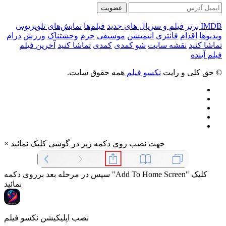
عضویت
IMDB برتر
فیلم و سریال های جدید
فیلم‌ها
نمایش‌های تلویزیونی
ویدیوها
اقدام
فانتزی
انیمیشن
موسیقی
جرم
وحشتناک
ورزش
درام
تماشا کنید
نقشه سایت
شو کمدی
کمدی
تماشا کنید
آخرین فیلم
فیلم آینده
© حق کلی و رایت
نکسو فیلم
همه حقوق سایت.
جهت نصب روی دکمه زیر در گوشی کلیک نمائید
×
سپس در مرحله بعد برروی دکمه "Add To Home Screen" کلیک
نمائید
نصب اپلیکیشن نکسو فیلم