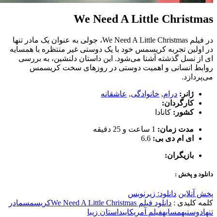
We Need A Little Christmas
در فیلم We Need A Little Christmas، جولی به عنوان یک مادر تنها
در اولین تجربه کریسمس خود با یک دوستی غیر منتظره با همسایه
ای از نسل گذشته آشنا می‌شود. این داستان دلنشین، به بررسی
روابط انسانی و اهمیت دوستی در روزهای سخت کریسمس
می‌پردازد.
ژانر:
درام
,
خانوادگی
,
عاشقانه
کارگردان:
کشور:
کانادا
مدت زمان:
1 ساعت و 25 دقیقه
ای ام دی بی:
6.6
بازیگران:
دانلود و پخش :
پخش آنلاین
دانلود: زیرنویس
کلمه کلیدی :
دانلود فیلم We Need A Little Christmas
کریسمس
مادر
تنها
دوستی
همسایه
فیلم آمریکایی
داستان زیبا