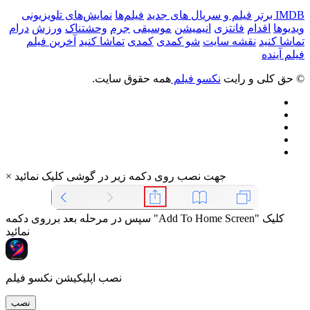
IMDB برتر
فیلم و سریال های جدید
فیلم‌ها
نمایش‌های تلویزیونی
ویدیوها
اقدام
فانتزی
انیمیشن
موسیقی
جرم
وحشتناک
ورزش
درام
تماشا کنید
نقشه سایت
شو کمدی
کمدی
تماشا کنید
آخرین فیلم
فیلم آینده
© حق کلی و رایت
نکسو فیلم
همه حقوق سایت.
جهت نصب روی دکمه زیر در گوشی کلیک نمائید
×
سپس در مرحله بعد برروی دکمه "Add To Home Screen" کلیک
نمائید
نصب اپلیکیشن نکسو فیلم
نصب