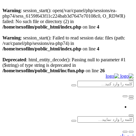
Warning
: session_start(): open(/var/cpanel/php/sessions/ea-
php74/sess_6159f643f11c224bab3d7647e70108c0, O_RDWR)
failed: No such file or directory (2) in
/home/nexofilm/public_html/index.php
on line
4
Warning
: session_start(): Failed to read session data: files (path:
/var/cpanel/php/sessions/ea-php74) in
/home/nexofilm/public_html/index.php
on line
4
Deprecated
: html_entity_decode(): Passing null to parameter #1
($string) of type string is deprecated in
/home/nexofilm/public_html/inc/fun.php
on line
26
ثبت نام