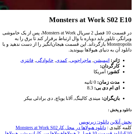
Monsters at Work S02 E10
در قسمت 10 فصل 2 سریال Monsters at Work، پس از یک خاموشی
ویرانگر، تایلور باید دوباره با وال ارتباط برقرار کند تا برق را به
Monstropolis بازگرداند. این قسمت هیجان‌انگیز را از دست ندهید و با
دانلود آن به دنیای هیولاها بپیوندید.
ژانر:
انیمیشن
,
ماجراجویی
,
کمدی
,
خانوادگی
,
فانتزی
کارگردان:
کشور:
آمریکا
مدت زمان:
0 ثانیه
ای ام دی بی:
8.3
بازیگران:
میندی کالینگ
,
آلانا یوباچ
,
دی برادلی بیکر
دانلود و پخش :
پخش آنلاین
دانلود: زیرنویس
کلمه کلیدی :
دانلود هیولاها در محل کار
Monsters at Work S02
E10
دانلود قسمت 10 فصل 2 هیولاها
هیولاها سر کار
انیمیشن هیولاها