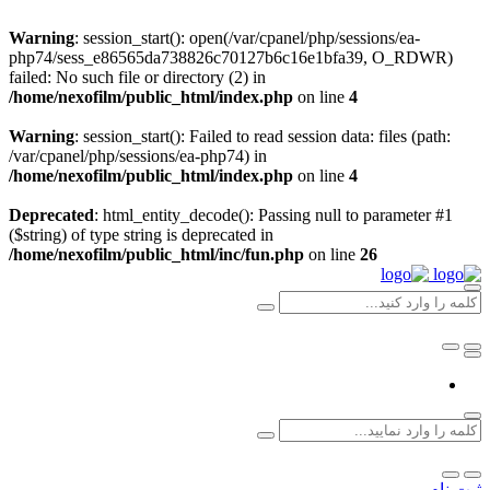
Warning
: session_start(): open(/var/cpanel/php/sessions/ea-
php74/sess_e86565da738826c70127b6c16e1bfa39, O_RDWR)
failed: No such file or directory (2) in
/home/nexofilm/public_html/index.php
on line
4
Warning
: session_start(): Failed to read session data: files (path:
/var/cpanel/php/sessions/ea-php74) in
/home/nexofilm/public_html/index.php
on line
4
Deprecated
: html_entity_decode(): Passing null to parameter #1
($string) of type string is deprecated in
/home/nexofilm/public_html/inc/fun.php
on line
26
ثبت نام