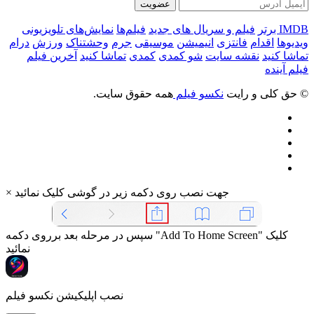
عضویت
IMDB برتر
فیلم و سریال های جدید
فیلم‌ها
نمایش‌های تلویزیونی
ویدیوها
اقدام
فانتزی
انیمیشن
موسیقی
جرم
وحشتناک
ورزش
درام
تماشا کنید
نقشه سایت
شو کمدی
کمدی
تماشا کنید
آخرین فیلم
فیلم آینده
© حق کلی و رایت
نکسو فیلم
همه حقوق سایت.
جهت نصب روی دکمه زیر در گوشی کلیک نمائید
×
سپس در مرحله بعد برروی دکمه "Add To Home Screen" کلیک
نمائید
نصب اپلیکیشن نکسو فیلم