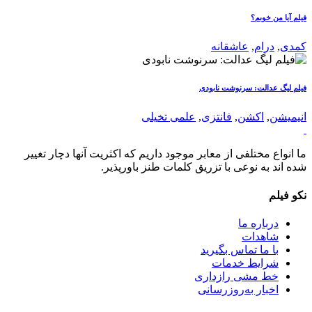
فیلم آیا من خوبم؟
کمدی
,
درام
,
عاشقانه
فیلم لیگ عدالت: سرنوشت نابودی
انیمیشن
,
اکشن
,
فانتزی
,
علمی تخیلی
ما انواع مختلفی از معابر موجود داریم که اکثریت آنها دچار تغییر
شده اند به نوعی با تزریق کلمات طنز باورپذیر.
نکو فیلم
درباره ما
شاهدات
با ما تماس بگیرید
شرایط خدمات
خط مشی رازداری
اخبار به‌روزرسانی