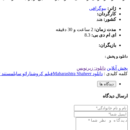
ژانر:
بیوگرافی
کارگردان:
کشور:
هند
مدت زمان:
2 ساعت و 30 دقیقه
ای ام دی بی:
8.3
بازیگران:
دانلود و پخش :
پخش آنلاین
دانلود: زیرنویس
کلمه کلیدی :
دانلود Maharashtra Shaheer
فیلم کروشنارائو سابل
مستند تئ
دیدگاه ها
ارسال دیدگاه