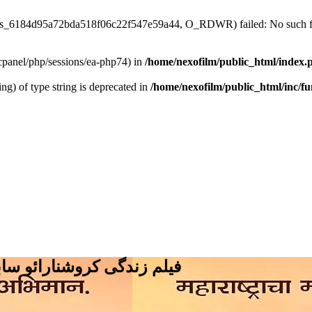
/sess_6184d95a72bda518f06c22f547e59a44, O_RDWR) failed: No such fil
ar/cpanel/php/sessions/ea-php74) in
/home/nexofilm/public_html/index.
ing) of type string is deprecated in
/home/nexofilm/public_html/inc/f
فیلم زندگی کروشنارائو سابل