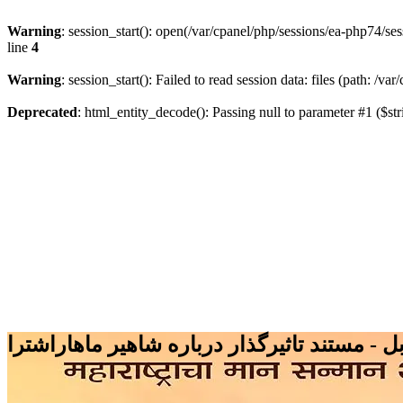
Warning
: session_start(): open(/var/cpanel/php/sessions/ea-php74
line
4
Warning
: session_start(): Failed to read session data: files (path: /v
Deprecated
: html_entity_decode(): Passing null to parameter #1 ($str
 - مستند تاثیرگذار درباره شاهیر ماهاراشترا