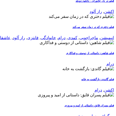
فیلم در دل جانوران - دانلود دوبله
اکشن
,
راز آلود
فیلم دختری که در زمان سفر می‌کند
انیمیشن
,
ماجراجویی
,
کمدی
,
درام
,
خانوادگی
,
فانتزی
,
راز آلود
,
عاشقان
فیلم شاهین: داستانی از دوستی و فداکاری
درام
فیلم گاندی: بازگشت به خانه
اکشن
,
درام
فیلم پسران قایق: داستانی از امید و پیروزی