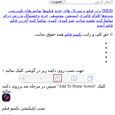
عضویت
IMDB برتر
فیلم و سریال های جدید
فیلم‌ها
نمایش‌های تلویزیونی
ویدیوها
اقدام
فانتزی
انیمیشن
موسیقی
جرم
وحشتناک
ورزش
درام
تماشا کنید
نقشه سایت
شو کمدی
کمدی
تماشا کنید
آخرین فیلم
فیلم آینده
© حق کلی و رایت
نکسو فیلم
همه حقوق سایت.
جهت نصب روی دکمه زیر در گوشی کلیک نمائید
×
سپس در مرحله بعد برروی دکمه "Add To Home Screen" کلیک
نمائید
نصب اپلیکیشن نکسو فیلم