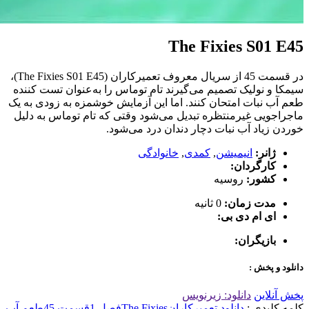
The Fixies S01 E45
در قسمت 45 از سریال معروف تعمیرکاران (The Fixies S01 E45)،
سیمکا و نولیک تصمیم می‌گیرند تام توماس را به‌عنوان تست کننده
طعم آب نبات امتحان کنند. اما این آزمایش خوشمزه به زودی به یک
ماجراجویی غیرمنتظره تبدیل می‌شود وقتی که تام توماس به دلیل
خوردن زیاد آب نبات دچار دندان درد می‌شود.
ژانر:
انیمیشن
,
کمدی
,
خانوادگی
کارگردان:
کشور:
روسیه
مدت زمان:
0 ثانیه
ای ام دی بی:
بازیگران:
دانلود و پخش :
پخش آنلاین
دانلود: زیرنویس
کلمه کلیدی :
دانلود تعمیرکاران
The Fixies
فصل 1
قسمت 45
طعم آب