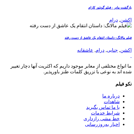
بازگشت مادر - فیلم گونتور کارام
اکشن
,
درام
فیلم مالانگ: داستان انتقام یک عاشق از دست رفته
اکشن
,
جنایی
,
درام
,
عاشقانه
ما انواع مختلفی از معابر موجود داریم که اکثریت آنها دچار تغییر
شده اند به نوعی با تزریق کلمات طنز باورپذیر.
نکو فیلم
درباره ما
شاهدات
با ما تماس بگیرید
شرایط خدمات
خط مشی رازداری
اخبار به‌روزرسانی