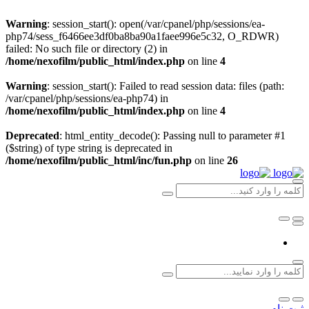
Warning
: session_start(): open(/var/cpanel/php/sessions/ea-
php74/sess_f6466ee3df0ba8ba90a1faee996e5c32, O_RDWR)
failed: No such file or directory (2) in
/home/nexofilm/public_html/index.php
on line
4
Warning
: session_start(): Failed to read session data: files (path:
/var/cpanel/php/sessions/ea-php74) in
/home/nexofilm/public_html/index.php
on line
4
Deprecated
: html_entity_decode(): Passing null to parameter #1
($string) of type string is deprecated in
/home/nexofilm/public_html/inc/fun.php
on line
26
ثبت نام