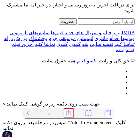
برای دریافت آخرین به روز رسانی و اخبار، در خبرنامه ما مشترک
شوید
عضویت
IMDB برتر
فیلم و سریال های جدید
فیلم‌ها
نمایش‌های تلویزیونی
ویدیوها
اقدام
فانتزی
انیمیشن
موسیقی
جرم
وحشتناک
ورزش
درام
تماشا کنید
نقشه سایت
شو کمدی
کمدی
تماشا کنید
آخرین فیلم
فیلم آینده
© حق کلی و رایت
نکسو فیلم
همه حقوق سایت.
جهت نصب روی دکمه زیر در گوشی کلیک نمائید
×
سپس در مرحله بعد برروی دکمه "Add To Home Screen" کلیک
نمائید