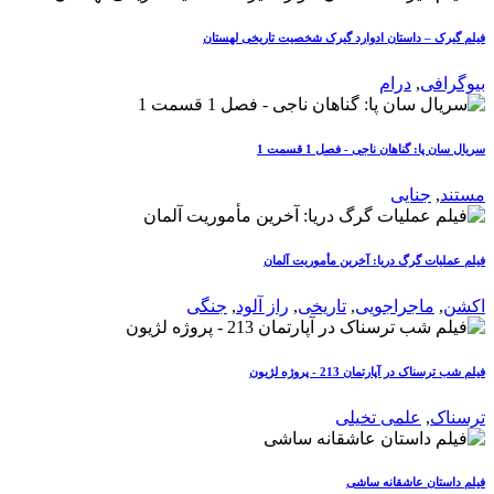
فیلم گیرک – داستان ادوارد گیرک شخصیت تاریخی لهستان
بیوگرافی
,
درام
سریال سان پا: گناهان ناجی - فصل 1 قسمت 1
مستند
,
جنایی
فیلم عملیات گرگ دریا: آخرین مأموریت آلمان
اکشن
,
ماجراجویی
,
تاریخی
,
راز آلود
,
جنگی
فیلم شب ترسناک در آپارتمان 213 - پروژه لژیون
ترسناک
,
علمی تخیلی
فیلم داستان عاشقانه ساشی