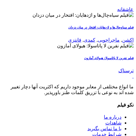
عاشقانه
فیلم سیاه‌چال‌ها و اژدهایان: افتخار در میان دزدان
اکشن
,
ماجراجویی
,
کمدی
,
فانتزی
فیلم نفرین لا پاتاسولا: هیولای آمازون
ترسناک
ما انواع مختلفی از معابر موجود داریم که اکثریت آنها دچار تغییر
شده اند به نوعی با تزریق کلمات طنز باورپذیر.
نکو فیلم
درباره ما
شاهدات
با ما تماس بگیرید
شرایط خدمات