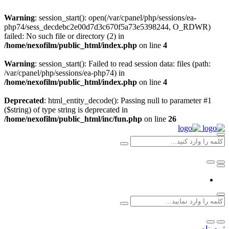
Warning
: session_start(): open(/var/cpanel/php/sessions/ea-
php74/sess_decdebc2e00d7d3c670f5a73e5398244, O_RDWR)
failed: No such file or directory (2) in
/home/nexofilm/public_html/index.php
on line
4
Warning
: session_start(): Failed to read session data: files (path:
/var/cpanel/php/sessions/ea-php74) in
/home/nexofilm/public_html/index.php
on line
4
Deprecated
: html_entity_decode(): Passing null to parameter #1
($string) of type string is deprecated in
/home/nexofilm/public_html/inc/fun.php
on line
26
ثبت نام