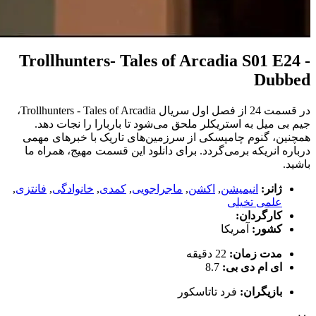
Trollhunters- Tales of Arcadia S01 E24 -
Dubbed
در قسمت 24 از فصل اول سریال Trollhunters - Tales of Arcadia،
جیم بی میل به استریکلر ملحق می‌شود تا باربارا را نجات دهد.
همچنین، گنوم چامپسکی از سرزمین‌های تاریک با خبرهای مهمی
درباره انریکه برمی‌گردد. برای دانلود این قسمت مهیج، همراه ما
باشید.
ژانر:
انیمیشن
,
اکشن
,
ماجراجویی
,
کمدی
,
خانوادگی
,
فانتزی
,
علمی تخیلی
کارگردان:
کشور:
آمریکا
مدت زمان:
22 دقیقه
ای ام دی بی:
8.7
بازیگران:
فرد تاتاسکور