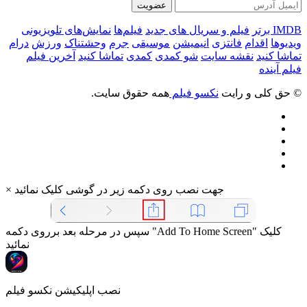
عضویت
IMDB برتر
فیلم و سریال های جدید
فیلم‌ها
نمایش‌های تلویزیونی
ویدیوها
اقدام
فانتزی
انیمیشن
موسیقی
جرم
وحشتناک
ورزش
درام
تماشا کنید
نقشه سایت
شو کمدی
کمدی
تماشا کنید
آخرین فیلم
فیلم آینده
© حق کلی و رایت
نکسو فیلم
همه حقوق سایت.
جهت نصب روی دکمه زیر در گوشی کلیک نمائید
×
سپس در مرحله بعد برروی دکمه "Add To Home Screen" کلیک
نمائید
نصب اپلیکیشن نکسو فیلم