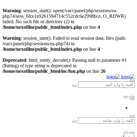
Warning
: session_start(): open(/var/cpanel/php/sessions/ea-
php74/sess_6fce1e9261594714c552cdc6e2998bce, O_RDWR)
failed: No such file or directory (2) in
/home/nexofilm/public_html/index.php
on line
4
Warning
: session_start(): Failed to read session data: files (path:
/var/cpanel/php/sessions/ea-php74) in
/home/nexofilm/public_html/index.php
on line
4
Deprecated
: html_entity_decode(): Passing null to parameter #1
($string) of type string is deprecated in
/home/nexofilm/public_html/inc/fun.php
on line
26
ثبت نام