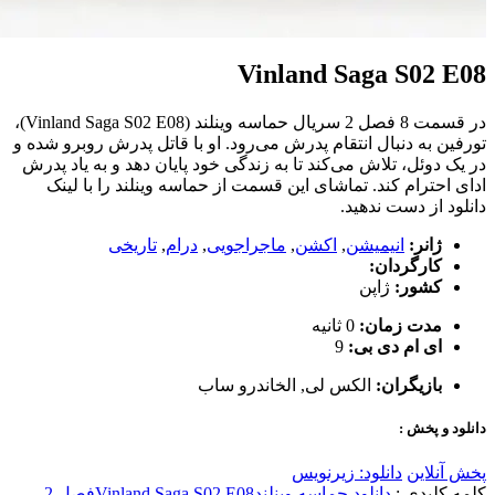
Vinland Saga S02 E08
در قسمت 8 فصل 2 سریال حماسه وینلند (Vinland Saga S02 E08)،
تورفین به دنبال انتقام پدرش می‌رود. او با قاتل پدرش روبرو شده و
در یک دوئل، تلاش می‌کند تا به زندگی خود پایان دهد و به یاد پدرش
ادای احترام کند. تماشای این قسمت از حماسه وینلند را با لینک
دانلود از دست ندهید.
ژانر:
انیمیشن
,
اکشن
,
ماجراجویی
,
درام
,
تاریخی
کارگردان:
کشور:
ژاپن
مدت زمان:
0 ثانیه
ای ام دی بی:
9
بازیگران:
الکس لی
,
الخاندرو ساب
دانلود و پخش :
پخش آنلاین
دانلود: زیرنویس
کلمه کلیدی :
دانلود حماسه وینلند
Vinland Saga S02 E08
فصل 2